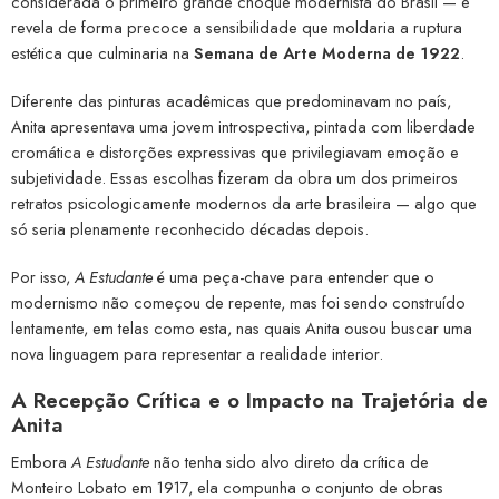
considerada o primeiro grande choque modernista do Brasil — e
revela de forma precoce a sensibilidade que moldaria a ruptura
estética que culminaria na
Semana de Arte Moderna de 1922
.
Diferente das pinturas acadêmicas que predominavam no país,
Anita apresentava uma jovem introspectiva, pintada com liberdade
cromática e distorções expressivas que privilegiavam emoção e
subjetividade. Essas escolhas fizeram da obra um dos primeiros
retratos psicologicamente modernos da arte brasileira — algo que
só seria plenamente reconhecido décadas depois.
Por isso,
A Estudante
é uma peça-chave para entender que o
modernismo não começou de repente, mas foi sendo construído
lentamente, em telas como esta, nas quais Anita ousou buscar uma
nova linguagem para representar a realidade interior.
A Recepção Crítica e o Impacto na Trajetória de
Anita
Embora
A Estudante
não tenha sido alvo direto da crítica de
Monteiro Lobato em 1917, ela compunha o conjunto de obras