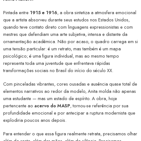
Pintada entre
1915 e 1916
, a obra sintetiza a atmosfera emocional
que a artista absorveu durante seus estudos nos Estados Unidos,
quando teve contato direto com linguagens expressionistas e com
mestres que defendiam uma arte subjetiva, intensa e distante da
ornamentação acadêmica. Não por acaso, o quadro carrega em si
uma tensão particular: é um retrato, mas também é um mapa
psicológico; é uma figura individual, mas ao mesmo tempo
representa toda uma juventude que enfrentava rápidas
transformações sociais no Brasil do início do século XX.
Com pinceladas vibrantes, cores ousadas e ausência quase total de
elementos narrativos ao redor da modelo, Anita molda não apenas
uma estudante — mas um estado de espírito. A obra, hoje
pertencente ao
acervo do MASP
, tornou-se referência por sua
profundidade emocional e por antecipar a ruptura modernista que
explodiria poucos anos depois.
Para entender o que essa figura realmente retrata, precisamos olhar
além do rosto, além das mãos, além do silêncio. Precisamos