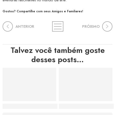
Gostou? Compartilhe com seus Amigos e Familiares!
ANTERIOR
PRÓXIMO
Talvez você também goste
desses posts...
Hortas, Cores e Saberes: A Revolução Verde Que Co
A Estética do Colapso: C