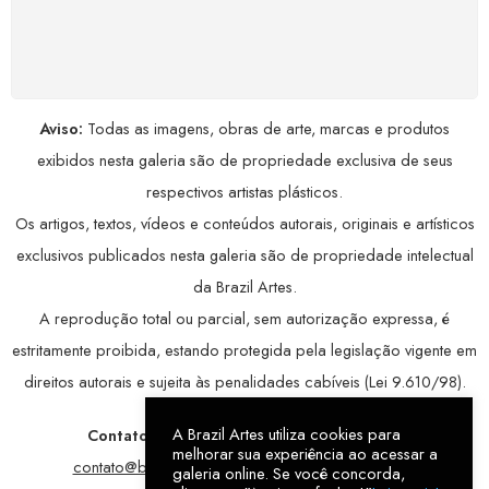
Seus dados pessoais protegidos por criptografia
avançada, garantindo máxima privacidade.
Aviso:
Todas as imagens, obras de arte, marcas e produtos
exibidos nesta galeria são de propriedade exclusiva de seus
respectivos artistas plásticos.
Os artigos, textos, vídeos e conteúdos autorais, originais e artísticos
exclusivos publicados nesta galeria são de propriedade intelectual
da Brazil Artes.
A reprodução total ou parcial, sem autorização expressa, é
estritamente proibida, estando protegida pela legislação vigente em
direitos autorais e sujeita às penalidades cabíveis (Lei 9.610/98).
A Brazil Artes utiliza cookies para
Contatos:
WhatsApp:
79 9998-1221
/ E-mail:
melhorar sua experiência ao acessar a
contato@brazilartes.com
/ Instagram:
@brazilartes
galeria online. Se você concorda,