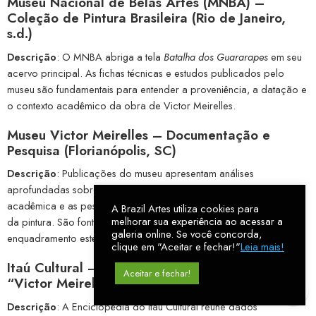
Museu Nacional de Belas Artes (MNBA) –
Coleção de Pintura Brasileira (Rio de Janeiro,
s.d.)
Descrição
: O MNBA abriga a tela
Batalha dos Guararapes
em seu
acervo principal. As fichas técnicas e estudos publicados pelo
museu são fundamentais para entender a proveniência, a datação e
o contexto acadêmico da obra de Victor Meirelles.
Museu Victor Meirelles – Documentação e
Pesquisa (Florianópolis, SC)
Descrição
: Publicações do museu apresentam análises
aprofundadas sobre a trajetória do artista, sua formação
acadêmica e as pesquisas históricas que antecederam a criação
A Brazil Artes utiliza cookies para
melhorar sua experiência ao acessar a
da pintura. São fontes essenciais para compreender o
galeria online. Se você concorda,
enquadramento estético e político de suas obras.
clique em "Aceitar e fechar!"
Leia mais!
Itaú Cultural – Enciclopédia de Arte Brasileira:
Aceitar e fechar!
“Victor Meirelles”
Descrição
: A Enciclopédia do Itaú Cultural reúne dados