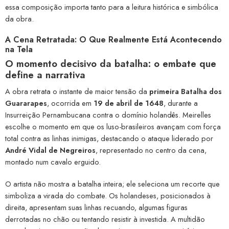
essa composição importa tanto para a leitura histórica e simbólica
da obra.
A Cena Retratada: O Que Realmente Está Acontecendo
na Tela
O momento decisivo da batalha: o embate que
define a narrativa
A obra retrata o instante de maior tensão da
primeira Batalha dos
Guararapes
, ocorrida em
19 de abril de 1648
, durante a
Insurreição Pernambucana contra o domínio holandês. Meirelles
escolhe o momento em que os luso-brasileiros avançam com força
total contra as linhas inimigas, destacando o ataque liderado por
André Vidal de Negreiros
, representado no centro da cena,
montado num cavalo erguido.
O artista não mostra a batalha inteira; ele seleciona um recorte que
simboliza a virada do combate. Os holandeses, posicionados à
direita, apresentam suas linhas recuando, algumas figuras
derrotadas no chão ou tentando resistir à investida. A multidão