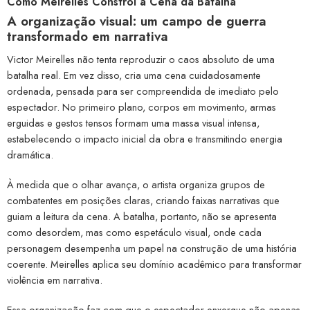
Como Meirelles Constrói a Cena da Batalha
A organização visual: um campo de guerra
transformado em narrativa
Victor Meirelles não tenta reproduzir o caos absoluto de uma
batalha real. Em vez disso, cria uma cena cuidadosamente
ordenada, pensada para ser compreendida de imediato pelo
espectador. No primeiro plano, corpos em movimento, armas
erguidas e gestos tensos formam uma massa visual intensa,
estabelecendo o impacto inicial da obra e transmitindo energia
dramática.
À medida que o olhar avança, o artista organiza grupos de
combatentes em posições claras, criando faixas narrativas que
guiam a leitura da cena. A batalha, portanto, não se apresenta
como desordem, mas como espetáculo visual, onde cada
personagem desempenha um papel na construção de uma história
coerente. Meirelles aplica seu domínio acadêmico para transformar
violência em narrativa.
Essa organização faz com que o espectador enxergue não apenas