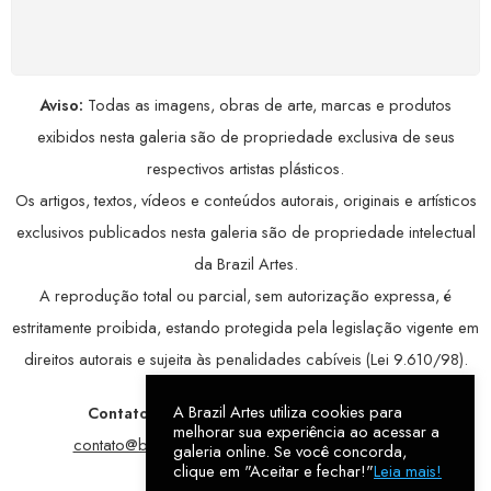
avançada, garantindo máxima privacidade.
Aviso:
Todas as imagens, obras de arte, marcas e produtos
exibidos nesta galeria são de propriedade exclusiva de seus
respectivos artistas plásticos.
Os artigos, textos, vídeos e conteúdos autorais, originais e artísticos
exclusivos publicados nesta galeria são de propriedade intelectual
da Brazil Artes.
A reprodução total ou parcial, sem autorização expressa, é
estritamente proibida, estando protegida pela legislação vigente em
direitos autorais e sujeita às penalidades cabíveis (Lei 9.610/98).
A Brazil Artes utiliza cookies para
Contatos:
WhatsApp:
79 9998-1221
/ E-mail:
melhorar sua experiência ao acessar a
contato@brazilartes.com
/ Instagram:
@brazilartes
galeria online. Se você concorda,
clique em "Aceitar e fechar!"
Leia mais!