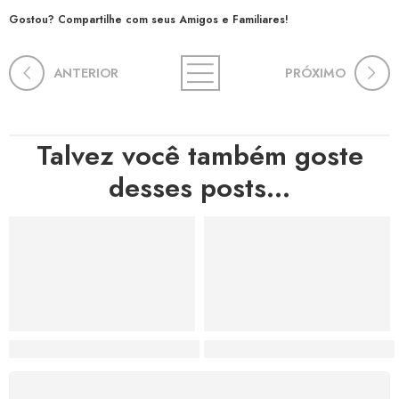
Gostou? Compartilhe com seus Amigos e Familiares!
ANTERIOR
PRÓXIMO
Talvez você também goste
desses posts...
Hortas, Cores e Saberes: A Revolução Verde Que Co
A Estética do Colapso: C