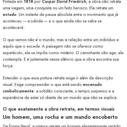
Pintada em
1818
por
Caspar David Friedrich
, a obra não retrata
uma viagem, uma conquista ou um feito heroico. Ela retrata um
estado
. Um instante de pausa absoluta entre o movimento que já
aconteceu — a subida — e o que ainda não se sabe se
acontecerá.
O que vemos não é o mundo, mas a relação entre um indivíduo e
aquilo que o excede. A paisagem não se oferece como
espetáculo; ela se impõe como mistério. O caminhante não age; ele
contempla. E é justamente nesse silêncio que a obra encontra sua
força.
Entender o que essa pintura retrata exige ir além da descrição
visual. Exige compreender o que está sendo
encenado
simbolicamente
: a solidão consciente, o tempo suspenso e a
experiência de estar só diante de um mundo que não se explica.
O que exatamente a obra retrata, em termos visuais
Um homem, uma rocha e um mundo encoberto
De forma literal, a pintura retrata um homem elegantemente vestido,