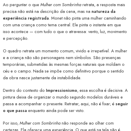
Ao perguntar o que
Mulher com Sombrinha
retrata, a resposta mais
precisa não está na descrição da cena, mas na
natureza da
experiência registrada
. Monet não pinta uma mulher caminhando
com uma criança como tema central. Ele pinta o instante em que
isso acontece — com tudo o que o atravessa: vento, luz, movimento
e percepção.
O quadro retrata um momento comum, vivido e irrepetível. A mulher
e a criança não são personagens nem símbolos. São presenças
temporárias, submetidas às mesmas forças naturais que moldam o
céu e o campo. Nada se impõe como definitivo porque o sentido
da obra nasce justamente da instabilidade.
Dentro do contexto do
Impressionismo
, essa escolha é decisiva. A
pintura deixa de organizar o mundo segundo modelos duráveis e
passa a acompanhar o presente. Retratar, aqui, não é fixar; é
seguir
o que passa
enquanto ainda pode ser visto.
Por isso,
Mulher com Sombrinha
não responde ao olhar com
certezas. Ela oferece uma experiência. O que está na tela não é