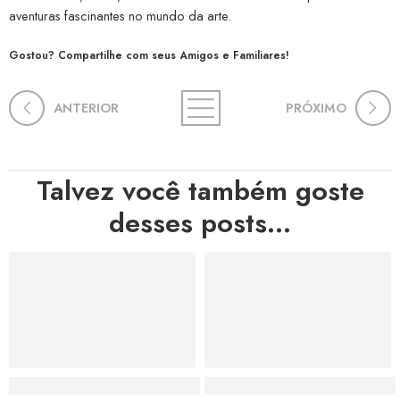
aventuras fascinantes no mundo da arte.
Gostou? Compartilhe com seus Amigos e Familiares!
ANTERIOR
PRÓXIMO
Talvez você também goste
desses posts...
Hortas, Cores e Saberes: A Revolução Verde Que Co
A Estética do Colapso: C