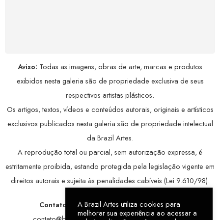
COMPRE COM SEGURANÇA
Seus dados pessoais protegidos por criptografia
avançada, garantindo máxima privacidade.
Aviso:
Todas as imagens, obras de arte, marcas e produtos
exibidos nesta galeria são de propriedade exclusiva de seus
respectivos artistas plásticos.
Os artigos, textos, vídeos e conteúdos autorais, originais e artísticos
exclusivos publicados nesta galeria são de propriedade intelectual
da Brazil Artes.
A reprodução total ou parcial, sem autorização expressa, é
estritamente proibida, estando protegida pela legislação vigente em
direitos autorais e sujeita às penalidades cabíveis (Lei 9.610/98).
A Brazil Artes utiliza cookies para
Contatos:
WhatsApp:
79 9998-1221
/ E-mail:
melhorar sua experiência ao acessar a
contato@brazilartes.com
/ Instagram:
@brazilartes