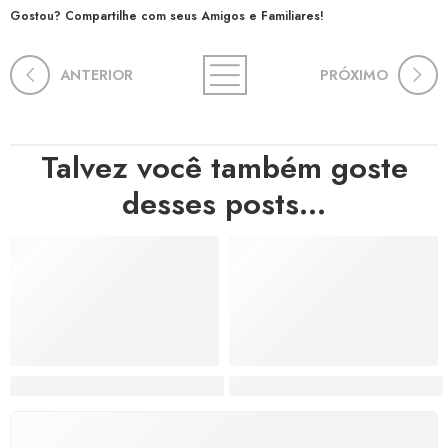
Gostou? Compartilhe com seus Amigos e Familiares!
ANTERIOR
PRÓXIMO
Talvez você também goste
desses posts...
Hortas, Cores e Saberes: A Revolução Verde Que Co
A Estética do Colapso: C
FRETE GRÁTIS