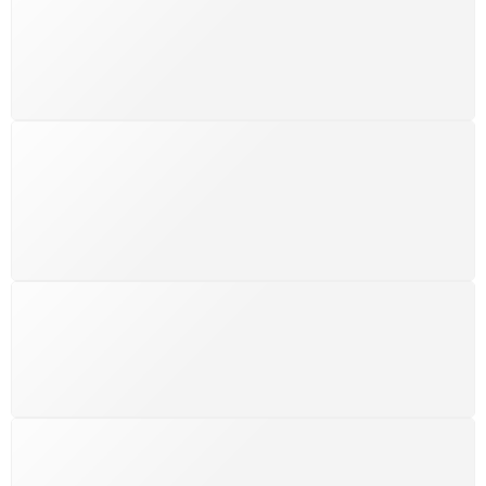
Levamos a arte até você com rapidez, cuidado e sem
custos extras, seja no Brasil ou em qualquer parte do
mundo.
SUPORTE 24/7
Atendimento rápido, eficiente e disponível sempre, a
qualquer hora. Conte conosco e aproveite nossa
excelência.
GARANTIA DE 100% REEMBOLSO
Satisfação assegurada ou seu dinheiro de volta!
Conforme a Lei de Defesa do Consumidor.
COMPRE COM SEGURANÇA
Seus dados pessoais protegidos por criptografia