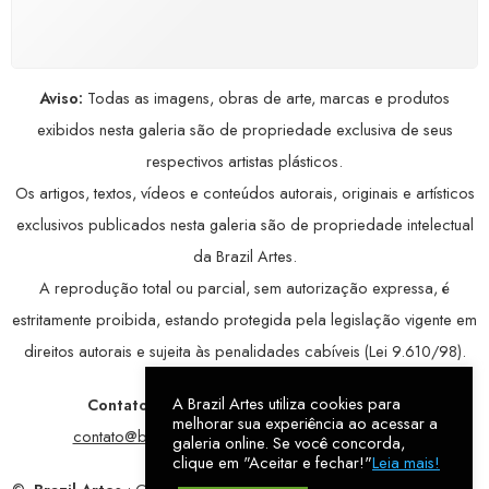
avançada, garantindo máxima privacidade.
Aviso:
Todas as imagens, obras de arte, marcas e produtos
exibidos nesta galeria são de propriedade exclusiva de seus
respectivos artistas plásticos.
Os artigos, textos, vídeos e conteúdos autorais, originais e artísticos
exclusivos publicados nesta galeria são de propriedade intelectual
da Brazil Artes.
A reprodução total ou parcial, sem autorização expressa, é
estritamente proibida, estando protegida pela legislação vigente em
direitos autorais e sujeita às penalidades cabíveis (Lei 9.610/98).
A Brazil Artes utiliza cookies para
Contatos:
WhatsApp:
79 9998-1221
/ E-mail:
melhorar sua experiência ao acessar a
contato@brazilartes.com
/ Instagram:
@brazilartes
galeria online. Se você concorda,
clique em "Aceitar e fechar!"
Leia mais!