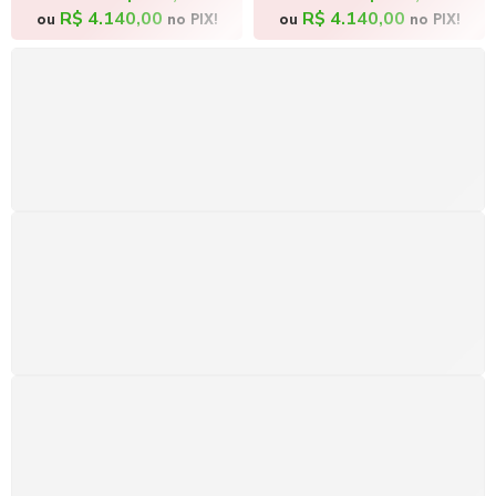
R$
4.140,00
R$
4.140,00
ou
no PIX!
ou
no PIX!
FRETE GRÁTIS
Levamos a arte até você com rapidez, cuidado e sem
custos extras, seja no Brasil ou em qualquer parte do
mundo.
SUPORTE 24/7
Atendimento rápido, eficiente e disponível sempre, a
qualquer hora. Conte conosco e aproveite nossa
excelência.
GARANTIA DE 100% REEMBOLSO
Satisfação assegurada ou seu dinheiro de volta!
Conforme a Lei de Defesa do Consumidor.