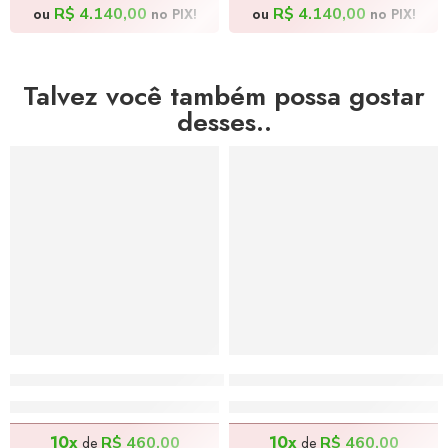
R$
4.140,00
R$
4.140,00
ou
no PIX!
ou
no PIX!
Talvez você também possa gostar
desses..
DESTAQUE DO MÊS
DESTAQUE DO MÊS
Batman de Patinete – 70x140cm
Menina Oriental – 100x13
R$
4.600,00
R$
4.600,00
10x
10x
R$
460,00
R$
460,00
de
de