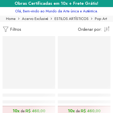
Obras Certificadas em 10x + Frete Grátis!
Olá, Bem-vindo ao Mundo da Arte única e Autêntica.
Home
Acervo Exclusivé
ESTILOS ARTÍSTICOS
Pop Art
Filtros
Ordenar por:
DESTAQUE DO MÊS
DESTAQUE DO MÊS
Menina Oriental – 100x130cm
Batman de Patinete – 70x
R$
4.600,00
R$
4.600,00
10x
10x
R$
460,00
R$
460,00
de
de