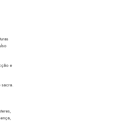
turas
ulso
ecção e
 sacra.
teres,
sença,