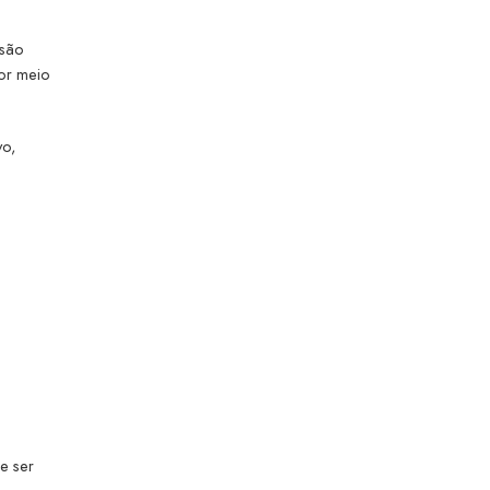
 são
por meio
vo,
e ser