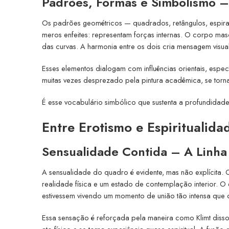
Padrões, Formas e Simbolismo 
Os padrões geométricos — quadrados, retângulos, espirai
meros enfeites: representam forças internas. O corpo masc
das curvas. A harmonia entre os dois cria mensagem visual 
Esses elementos dialogam com influências orientais, espec
muitas vezes desprezado pela pintura acadêmica, se torn
É esse vocabulário simbólico que sustenta a profundidad
Entre Erotismo e Espiritualida
Sensualidade Contida – A Linha
A sensualidade do quadro é evidente, mas não explícita.
realidade física e um estado de contemplação interior. O
estivessem vivendo um momento de união tão intensa qu
Essa sensação é reforçada pela maneira como Klimt disso