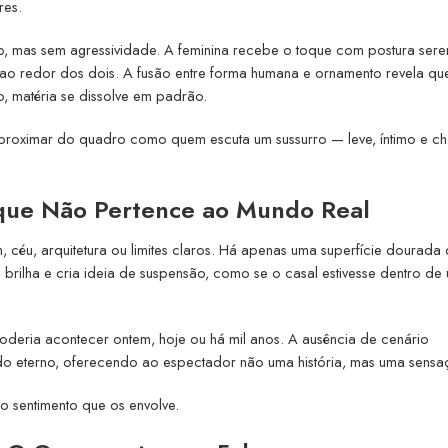
res.
ro, mas sem agressividade. A feminina recebe o toque com postura sere
ao redor dos dois. A fusão entre forma humana e ornamento revela qu
o, matéria se dissolve em padrão.
aproximar do quadro como quem escuta um sussurro — leve, íntimo e ch
que Não Pertence ao Mundo Real
, céu, arquitetura ou limites claros. Há apenas uma superfície dourada
brilha e cria ideia de suspensão, como se o casal estivesse dentro de
oderia acontecer ontem, hoje ou há mil anos. A ausência de cenário
do eterno, oferecendo ao espectador não uma história, mas uma sensa
o sentimento que os envolve.