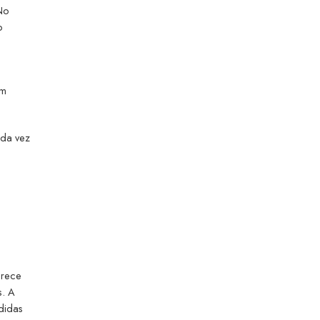
No
o
m
em
ada vez
arece
s. A
didas