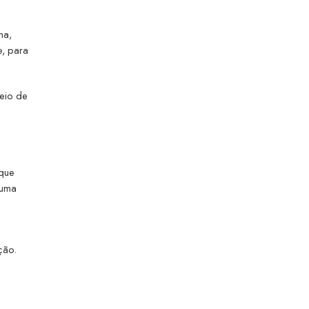
na,
e, para
eio de
 que
 uma
ção.