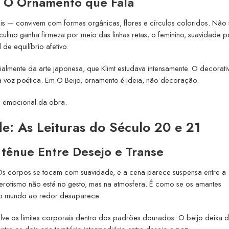
– O Ornamento que Fala
s — convivem com formas orgânicas, flores e círculos coloridos. Não
ulino ganha firmeza por meio das linhas retas; o feminino, suavidade 
de equilíbrio afetivo.
ialmente da arte japonesa, que Klimt estudava intensamente. O decorati
a voz poética. Em O Beijo, ornamento é ideia, não decoração.
e emocional da obra.
de: As Leituras do Século 20 e 21
 tênue Entre Desejo e Transe
 Os corpos se tocam com suavidade, e a cena parece suspensa entre a
 erotismo não está no gesto, mas na atmosfera. É como se os amantes
e o mundo ao redor desaparece.
lve os limites corporais dentro dos padrões dourados. O beijo deixa d