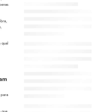
apenas
obra,
,
a qual
ram
o para
o que