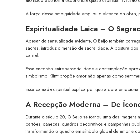
ato físico e se torna experiência quase espiritual. A fusão e
A força dessa ambiguidade ampliou o alcance da obra, pe
Espiritualidade Laica – O Sagra
Apesar da sensualidade evidente, O Beijo também carrega a
sacras, introduz dimensão de sacralidade. A postura dos 
carnal.
Esse encontro entre sensorialidade e contemplação aprox
simbolismo. Klimt propõe amor não apenas como sentime
Essa camada espiritual explica por que a obra emociona p
A Recepção Moderna – De Ícone 
Durante o século 20, O Beijo se tornou uma das imagens 
cartões, canecas, quadros decorativos e campanhas public
transformando o quadro em símbolo global de amor e c