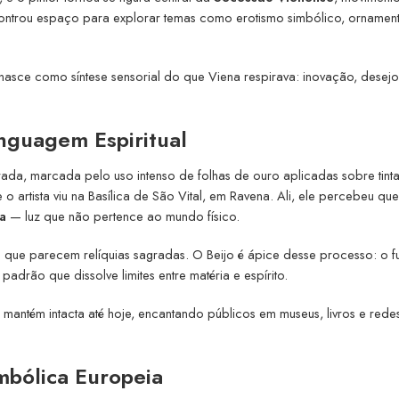
ncontrou espaço para explorar temas como erotismo simbólico, ornamen
 nasce como síntese sensorial do que Viena respirava: inovação, desejo
nguagem Espiritual
ada, marcada pelo uso intenso de folhas de ouro aplicadas sobre tinta
 o artista viu na Basílica de São Vital, em Ravena. Ali, ele percebeu qu
a
— luz que não pertence ao mundo físico.
ras que parecem relíquias sagradas. O Beijo é ápice desse processo: o 
adrão que dissolve limites entre matéria e espírito.
 mantém intacta até hoje, encantando públicos em museus, livros e rede
mbólica Europeia