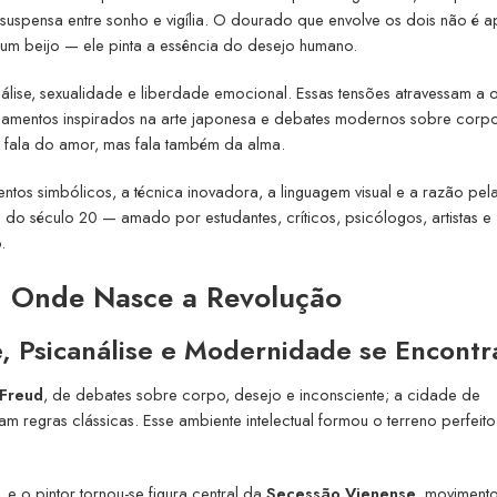
suspensa entre sonho e vigília. O dourado que envolve os dois não é 
a um beijo — ele pinta a essência do desejo humano.
nálise, sexualidade e liberdade emocional. Essas tensões atravessam a 
rnamentos inspirados na arte japonesa e debates modernos sobre corpo
a: fala do amor, mas fala também da alma.
entos simbólicos, a técnica inovadora, a linguagem visual e a razão pel
l do século 20 — amado por estudantes, críticos, psicólogos, artistas e
.
a: Onde Nasce a Revolução
, Psicanálise e Modernidade se Encont
Freud
, de debates sobre corpo, desejo e inconsciente; a cidade de
 regras clássicas. Esse ambiente intelectual formou o terreno perfeit
 o pintor tornou-se figura central da
Secessão Vienense
, moviment