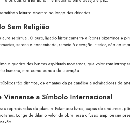
ntre os dois cria território intermediário entre desejo e paz.
rmitindo leituras diversas ao longo das décadas.
do Sem Religião
ura espiritual. O ouro, ligado historicamente a ícones bizantinos e pin
amantes, serena e concentrada, remete à devoção interior, não ao imp
ima o quadro das buscas espirituais modernas, que valorizam introsp
nto humano, mas como estado de elevação.
úblicos tão distintos, de amantes da psicanálise a admiradores da arte
Vienense a Símbolo Internacional
mais reproduzidas do planeta. Estampou livros, capas de cadernos, pôs
itárias. Longe de diluir o valor da obra, essa difusão ampliou sua pre
onexão.