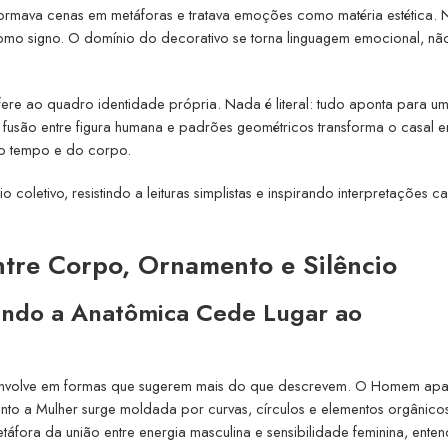
formava cenas em metáforas e tratava emoções como matéria estética. 
mo signo. O domínio do decorativo se torna linguagem emocional, nã
fere ao quadro identidade própria. Nada é literal: tudo aponta para u
fusão entre figura humana e padrões geométricos transforma o casal 
do tempo e do corpo.
coletivo, resistindo a leituras simplistas e inspirando interpretações c
Entre Corpo, Ornamento e Silêncio
ndo a Anatômica Cede Lugar ao
s envolve em formas que sugerem mais do que descrevem. O Homem ap
anto a Mulher surge moldada por curvas, círculos e elementos orgânico
áfora da união entre energia masculina e sensibilidade feminina, enten