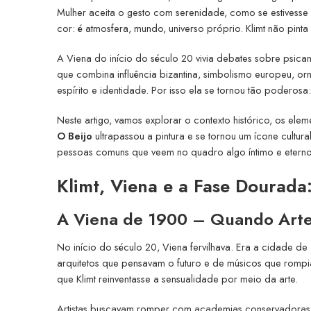
Mulher aceita o gesto com serenidade, como se estivesse 
cor: é atmosfera, mundo, universo próprio. Klimt não pint
A Viena do início do século 20 vivia debates sobre psica
que combina influência bizantina, simbolismo europeu, o
espírito e identidade. Por isso ela se tornou tão poderos
Neste artigo, vamos explorar o contexto histórico, os elem
O Beijo
ultrapassou a pintura e se tornou um ícone cultura
pessoas comuns que veem no quadro algo íntimo e eterno
Klimt, Viena e a Fase Dourad
A Viena de 1900 – Quando Arte
No início do século 20, Viena fervilhava. Era a cidade de
arquitetos que pensavam o futuro e de músicos que rompiam
que Klimt reinventasse a sensualidade por meio da arte.
Artistas buscavam romper com academias conservadoras, e