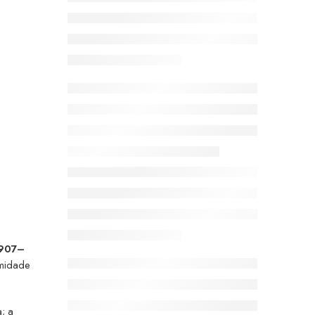
907–
imidade
; a