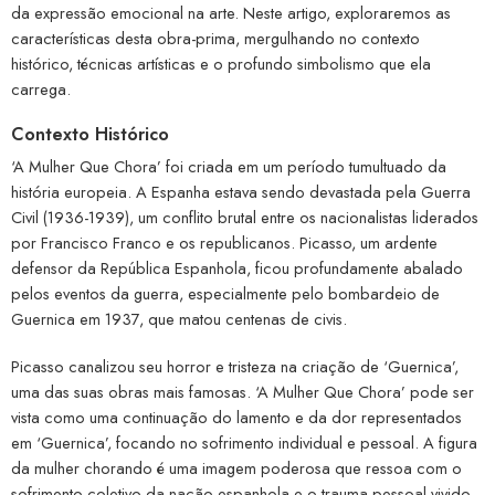
da expressão emocional na arte. Neste artigo, exploraremos as
características desta obra-prima, mergulhando no contexto
histórico, técnicas artísticas e o profundo simbolismo que ela
carrega.
Contexto Histórico
‘A Mulher Que Chora’ foi criada em um período tumultuado da
história europeia. A Espanha estava sendo devastada pela Guerra
Civil (1936-1939), um conflito brutal entre os nacionalistas liderados
por Francisco Franco e os republicanos. Picasso, um ardente
defensor da República Espanhola, ficou profundamente abalado
pelos eventos da guerra, especialmente pelo bombardeio de
Guernica em 1937, que matou centenas de civis.
Picasso canalizou seu horror e tristeza na criação de ‘Guernica’,
uma das suas obras mais famosas. ‘A Mulher Que Chora’ pode ser
vista como uma continuação do lamento e da dor representados
em ‘Guernica’, focando no sofrimento individual e pessoal. A figura
da mulher chorando é uma imagem poderosa que ressoa com o
sofrimento coletivo da nação espanhola e o trauma pessoal vivido