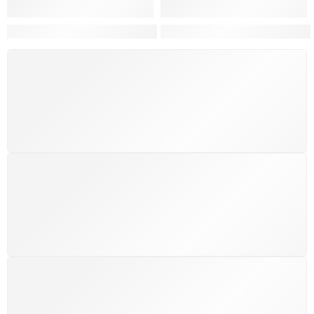
Hortas, Cores e Saberes: A Revolução Verde Que Co
A Estética do Colapso: C
FRETE GRÁTIS
Levamos a arte até você com rapidez, cuidado e sem
custos extras, seja no Brasil ou em qualquer parte do
mundo.
SUPORTE 24/7
Atendimento rápido, eficiente e disponível sempre, a
qualquer hora. Conte conosco e aproveite nossa
excelência.
GARANTIA DE 100% REEMBOLSO
Satisfação assegurada ou seu dinheiro de volta!
Conforme a Lei de Defesa do Consumidor.