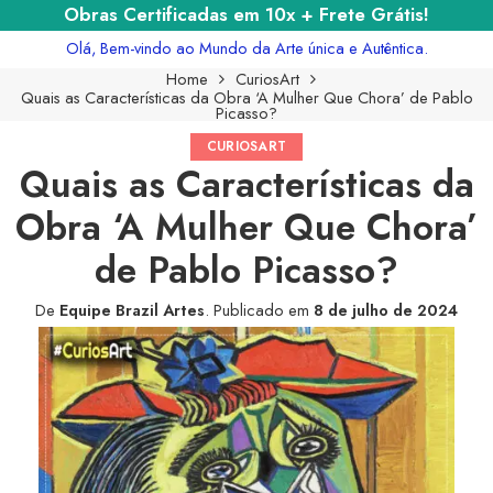
Obras Certificadas em 10x + Frete Grátis!
Olá, Bem-vindo ao Mundo da Arte única e Autêntica.
Home
CuriosArt
Quais as Características da Obra ‘A Mulher Que Chora’ de Pablo
Picasso?
CURIOSART
Quais as Características da
Obra ‘A Mulher Que Chora’
de Pablo Picasso?
De
Equipe Brazil Artes
.
Publicado em
8 de julho de 2024