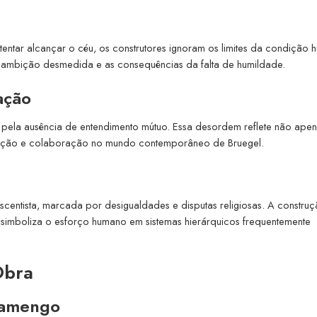
entar alcançar o céu, os construtores ignoram os limites da condição
te a ambição desmedida e as consequências da falta de humildade.
ação
o pela ausência de entendimento mútuo. Essa desordem reflete não ape
ação e colaboração no mundo contemporâneo de Bruegel.
centista, marcada por desigualdades e disputas religiosas. A constru
, simboliza o esforço humano em sistemas hierárquicos frequentemente
 Obra
Flamengo