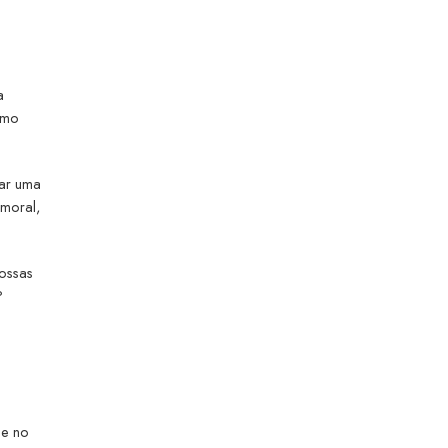
a
smo
iar uma
 moral,
nossas
?
se no