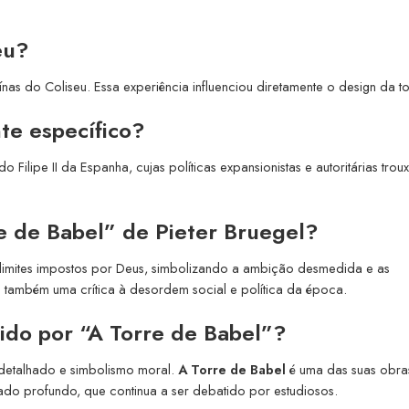
eu?
nas do Coliseu. Essa experiência influenciou diretamente o design da to
te específico?
o Filipe II da Espanha, cujas políticas expansionistas e autoritárias tro
re de Babel” de Pieter Bruegel?
 limites impostos por Deus, simbolizando a ambição desmedida e as
também uma crítica à desordem social e política da época.
ido por “A Torre de Babel”?
 detalhado e simbolismo moral.
A Torre de Babel
é uma das suas obra
cado profundo, que continua a ser debatido por estudiosos.