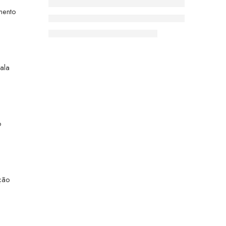
mento
ala
o
nção