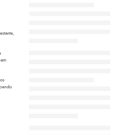
estante,
a
coam
 os
ompendo