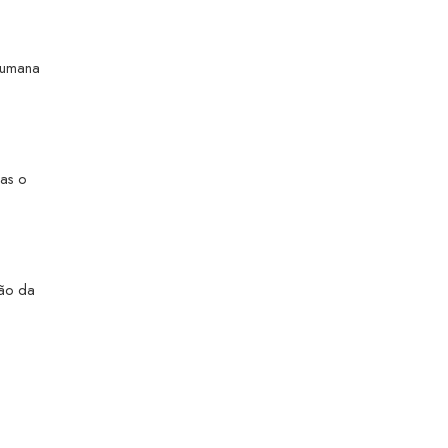
 humana
nas o
ção da