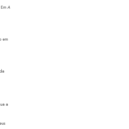
. Em
A
mo em
 da
nua a
eus