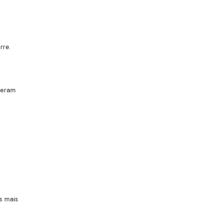
rre.
uxeram
s mais