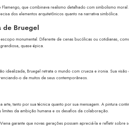
to Flamengo, que combinava realismo detalhado com simbolismo moral
recisa dos elementos arquitetônicos quanto na narrativa simbólica.
s de Bruegel
eu escopo monumental. Diferente de cenas bucólicas ou cotidianas, co
 grandiosa, quase épica.
ção idealizada, Bruegel retrata o mundo com crueza e ironia. Sua visão
erenciando-o de muitos de seus contemporâneos.
rte, tanto por sua técnica quanto por sua mensagem. A pintura conti
 os limites da ambição humana e os desafios da colaboração.
 Viena garante que novas gerações possam apreciá-la e refletir sobre s