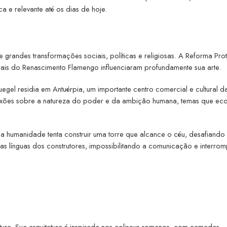
ca e relevante até os dias de hoje.
e grandes transformações sociais, políticas e religiosas. A Reforma Prot
ais do Renascimento Flamengo influenciaram profundamente sua arte.
egel residia em Antuérpia, um importante centro comercial e cultural d
flexões sobre a natureza do poder e da ambição humana, temas que e
 a humanidade tenta construir uma torre que alcance o céu, desafiando
as línguas dos construtores, impossibilitando a comunicação e interr
ura. Sua arquitetura é inspirada nos coliseus romanos, com camadas