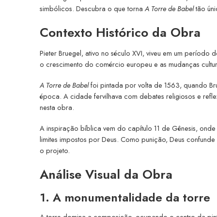
simbólicos. Descubra o que torna
A Torre de Babel
tão úni
Contexto Histórico da Obra
Pieter Bruegel, ativo no século XVI, viveu em um período d
o crescimento do comércio europeu e as mudanças cultur
A Torre de Babel
foi pintada por volta de 1563, quando Bru
época. A cidade fervilhava com debates religiosos e re
nesta obra.
A inspiração bíblica vem do capítulo 11 de Gênesis, onde
limites impostos por Deus. Como punição, Deus confunde 
o projeto.
Análise Visual da Obra
1. A monumentalidade da torre
A torre domina a composição, ocupando o centro da pint