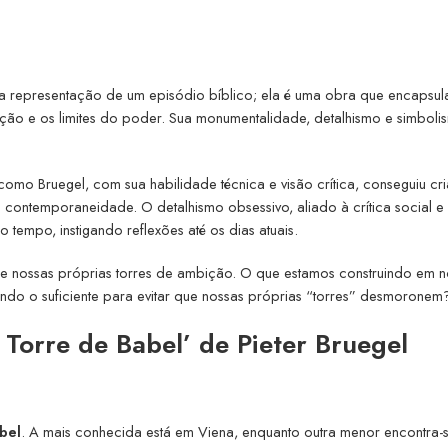
ma representação de um episódio bíblico; ela é uma obra que encapsul
ção e os limites do poder. Sua monumentalidade, detalhismo e simboli
como Bruegel, com sua habilidade técnica e visão crítica, conseguiu cr
 contemporaneidade. O detalhismo obsessivo, aliado à crítica social e
empo, instigando reflexões até os dias atuais.
obre nossas próprias torres de ambição. O que estamos construindo em 
ando o suficiente para evitar que nossas próprias “torres” desmoronem
 Torre de Babel’ de Pieter Bruegel
bel
. A mais conhecida está em Viena, enquanto outra menor encontra-