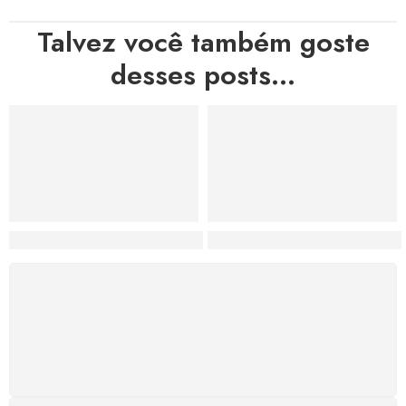
Talvez você também goste
desses posts...
Hortas, Cores e Saberes: A Revolução Verde Que Co
A Estética do Colapso: C
FRETE GRÁTIS
Levamos a arte até você com rapidez, cuidado e sem
custos extras, seja no Brasil ou em qualquer parte do
mundo.