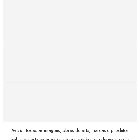
SUPORTE 24/7
Atendimento rápido, eficiente e disponível sempre, a
qualquer hora. Conte conosco e aproveite nossa
excelência.
GARANTIA DE 100% REEMBOLSO
Satisfação assegurada ou seu dinheiro de volta!
Conforme a Lei de Defesa do Consumidor.
COMPRE COM SEGURANÇA
Seus dados pessoais protegidos por criptografia
avançada, garantindo máxima privacidade.
Aviso:
Todas as imagens, obras de arte, marcas e produtos
exibidos nesta galeria são de propriedade exclusiva de seus