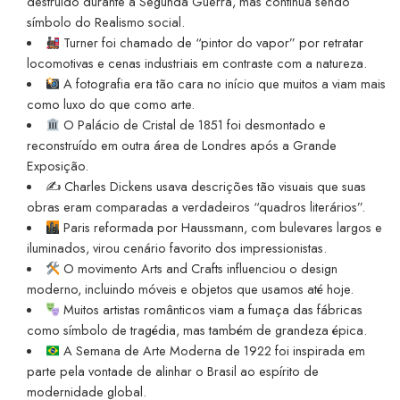
destruído durante a Segunda Guerra, mas continua sendo
símbolo do Realismo social.
Turner foi chamado de “pintor do vapor” por retratar
locomotivas e cenas industriais em contraste com a natureza.
A fotografia era tão cara no início que muitos a viam mais
como luxo do que como arte.
O Palácio de Cristal de 1851 foi desmontado e
reconstruído em outra área de Londres após a Grande
Exposição.
✍️ Charles Dickens usava descrições tão visuais que suas
obras eram comparadas a verdadeiros “quadros literários”.
Paris reformada por Haussmann, com bulevares largos e
iluminados, virou cenário favorito dos impressionistas.
O movimento Arts and Crafts influenciou o design
moderno, incluindo móveis e objetos que usamos até hoje.
Muitos artistas românticos viam a fumaça das fábricas
como símbolo de tragédia, mas também de grandeza épica.
A Semana de Arte Moderna de 1922 foi inspirada em
parte pela vontade de alinhar o Brasil ao espírito de
modernidade global.