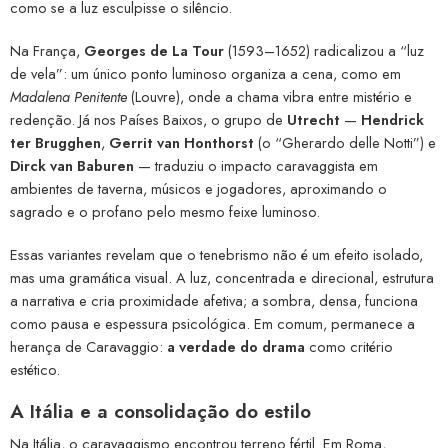
como se a luz esculpisse o silêncio.
Na França,
Georges de La Tour
(1593–1652) radicalizou a “luz
de vela”: um único ponto luminoso organiza a cena, como em
Madalena Penitente
(Louvre), onde a chama vibra entre mistério e
redenção. Já nos Países Baixos, o grupo de
Utrecht
—
Hendrick
ter Brugghen
,
Gerrit van Honthorst
(o “Gherardo delle Notti”) e
Dirck van Baburen
— traduziu o impacto caravaggista em
ambientes de taverna, músicos e jogadores, aproximando o
sagrado e o profano pelo mesmo feixe luminoso.
Essas variantes revelam que o tenebrismo não é um efeito isolado,
mas uma gramática visual. A luz, concentrada e direcional, estrutura
a narrativa e cria proximidade afetiva; a sombra, densa, funciona
como pausa e espessura psicológica. Em comum, permanece a
herança de Caravaggio:
a verdade do drama
como critério
estético.
A Itália e a consolidação do estilo
Na Itália, o caravaggismo encontrou terreno fértil. Em Roma,