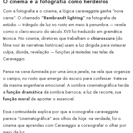
O cinema e a fotografia como herdeiros
Com a fotografia e o cinema, a lógica caravaggista ganha “nova
carne”. O chamado
“Rembrandt lighting”
na fotografia de
estúdio — triângulo de luz no rosto em meio à penumbra — revela
como o claro-escuro do século XVII foi traduzido em gramática
técnica. No cinema, diretores que trabalham o
chiaroscuro
(do
filme noir às narrativas históricas) usam a luz dirigida para instaurar
culpa, dúvida, revelação — funções já testadas nas telas de
Caravaggio.
Pense na cena iluminada por uma única janela, na vela que organiza
o campo, no rosto que emerge do escuro para confessar: trata-se
da mesma engenharia emocional. A sombra cinematográfica herda
a
função dramática
da sombra barroca; a luz de recorte, sua
função moral
de apontar o essencial.
Essa continuidade explica por que a iconografia caravaggista
parece “cinematográfica” aos olhos de hoje: na verdade, foi o
cinema que aprendeu com Caravaggio a coreografar o olhar por
meio da luz.