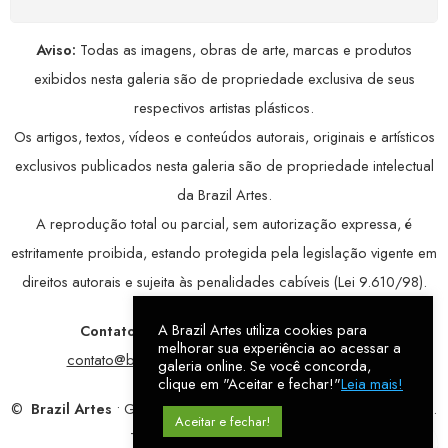
Aviso:
Todas as imagens, obras de arte, marcas e produtos
exibidos nesta galeria são de propriedade exclusiva de seus
respectivos artistas plásticos.
Os artigos, textos, vídeos e conteúdos autorais, originais e artísticos
exclusivos publicados nesta galeria são de propriedade intelectual
da Brazil Artes.
A reprodução total ou parcial, sem autorização expressa, é
estritamente proibida, estando protegida pela legislação vigente em
direitos autorais e sujeita às penalidades cabíveis (Lei 9.610/98).
A Brazil Artes utiliza cookies para
Contatos:
WhatsApp:
79 9998-1221
/ E-mail:
melhorar sua experiência ao acessar a
contato@brazilartes.com
/ Instagram:
@brazilartes
galeria online. Se você concorda,
clique em "Aceitar e fechar!"
Leia mais!
©
Brazil Artes
• Galeria Online.
9 anos
de história (2017 – 2026).
Aceitar e fechar!
Todos os direitos reservados!