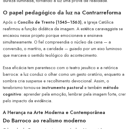
dureza iluminada, tornando a luz uma prova de realidade.
O papel pedagógico da luz na Contrarreforma
Após o
Concílio de Trento (1545–1563)
, a Igreja Católica
reafirmou a função didática da imagem. A estética caravaggista se
encaixou nesse projeto porque emocionava e ensinava
simultaneamente. O fiel compreendia o núcleo da cena — a
conversão, o martírio, a caridade — guiado por um eixo luminoso
que marcava o sentido teológico do acontecimento.
Essa eficácia tem parentesco com o teatro jesuítico e a retórica
barroca: a luz conduz o olhar como um gesto oratório, enquanto a
sombra cria suspense e recolhimento devocional. Assim, o
tenebrismo tornou-se
instrumento pastoral
e também
método
cognitivo
: aprender pela emoção, lembrar pela imagem forte, crer
pelo impacto da evidência.
A Herança na Arte Moderna e Contemporânea
Do Barroco ao realismo moderno