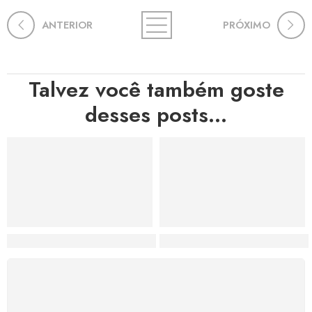
ANTERIOR
PRÓXIMO
Talvez você também goste
desses posts...
Hortas, Cores e Saberes: A Revolução Verde Que Co
A Estética do Colapso: C
FRETE GRÁTIS
Levamos a arte até você com rapidez, cuidado e sem