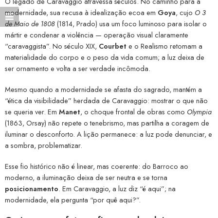
O legado de Caravaggio atravessa séculos. No caminho para a
modernidade, sua recusa à idealização ecoa em
Goya
, cujo
O 3
de Maio de 1808
(1814, Prado) usa um foco luminoso para isolar o
mártir e condenar a violência — operação visual claramente
“caravaggista”. No século XIX,
Courbet
e o Realismo retomam a
materialidade do corpo e o peso da vida comum; a luz deixa de
ser ornamento e volta a ser verdade incômoda.
Mesmo quando a modernidade se afasta do sagrado, mantém a
“ética da visibilidade” herdada de Caravaggio: mostrar o que não
se queria ver. Em
Manet
, o choque frontal de obras como
Olympia
(1863, Orsay) não repete o tenebrismo, mas partilha a coragem de
iluminar o desconforto. A lição permanece: a luz pode denunciar, e
a sombra, problematizar.
Esse fio histórico não é linear, mas coerente: do Barroco ao
moderno, a iluminação deixa de ser neutra e se torna
posicionamento
. Em Caravaggio, a luz diz “é aqui”; na
modernidade, ela pergunta “por quê aqui?”.