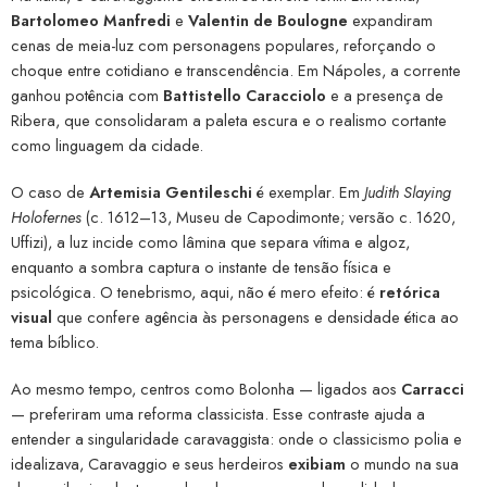
Bartolomeo Manfredi
e
Valentin de Boulogne
expandiram
cenas de meia-luz com personagens populares, reforçando o
choque entre cotidiano e transcendência. Em Nápoles, a corrente
ganhou potência com
Battistello Caracciolo
e a presença de
Ribera, que consolidaram a paleta escura e o realismo cortante
como linguagem da cidade.
O caso de
Artemisia Gentileschi
é exemplar. Em
Judith Slaying
Holofernes
(c. 1612–13, Museu de Capodimonte; versão c. 1620,
Uffizi), a luz incide como lâmina que separa vítima e algoz,
enquanto a sombra captura o instante de tensão física e
psicológica. O tenebrismo, aqui, não é mero efeito: é
retórica
visual
que confere agência às personagens e densidade ética ao
tema bíblico.
Ao mesmo tempo, centros como Bolonha — ligados aos
Carracci
— preferiram uma reforma classicista. Esse contraste ajuda a
entender a singularidade caravaggista: onde o classicismo polia e
idealizava, Caravaggio e seus herdeiros
exibiam
o mundo na sua