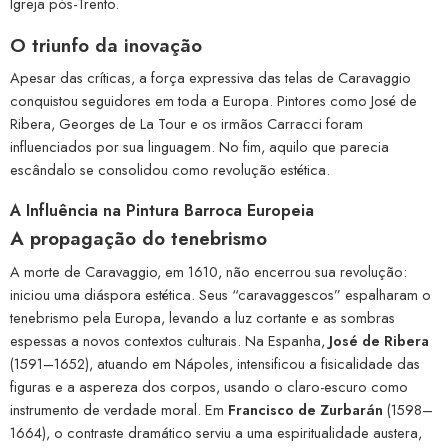
Igreja pós-Trento.
O triunfo da inovação
Apesar das críticas, a força expressiva das telas de Caravaggio
conquistou seguidores em toda a Europa. Pintores como José de
Ribera, Georges de La Tour e os irmãos Carracci foram
influenciados por sua linguagem. No fim, aquilo que parecia
escândalo se consolidou como revolução estética.
A Influência na Pintura Barroca Europeia
A propagação do tenebrismo
A morte de Caravaggio, em 1610, não encerrou sua revolução:
iniciou uma diáspora estética. Seus “caravaggescos” espalharam o
tenebrismo pela Europa, levando a luz cortante e as sombras
espessas a novos contextos culturais. Na Espanha,
José de Ribera
(1591–1652), atuando em Nápoles, intensificou a fisicalidade das
figuras e a aspereza dos corpos, usando o claro-escuro como
instrumento de verdade moral. Em
Francisco de Zurbarán
(1598–
1664), o contraste dramático serviu a uma espiritualidade austera,