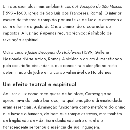
Um dos exemplos mais emblemáticos é
A Vocação de São Mateus
(1599–1600, Igreja de São Luís dos Franceses, Roma). O interior
escuro da taberna é rompido por um feixe de luz que atravessa a
cena e ilumina o gesto de Cristo chamando o cobrador de
impostos. A luz não é apenas recurso técnico: é símbolo de
revelação espiritual.
Outro caso é
Judite Decapitando Holofernes
(1599, Galleria
Nazionale d’Arte Antica, Roma). A violência do ato é intensificada
pela escuridão circundante, que concentra a atenção no rosto
determinado de Judite e no corpo vulnerável de Holofernes.
Um efeito teatral e espiritual
Ao usar a luz como foco quase de holofote, Caravaggio se
aproximava do teatro barroco, no qual emoção e dramaticidade
eram essenciais. A iluminação funcionava como metáfora do divino
que invade o humano, do bem que rompe as trevas, mas também
da fragilidade da vida. Essa dualidade entre o real e o
transcendente se tornou a essência de sua linguagem.