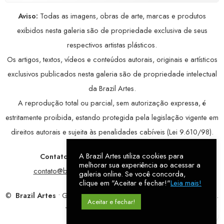
Aviso:
Todas as imagens, obras de arte, marcas e produtos
exibidos nesta galeria são de propriedade exclusiva de seus
respectivos artistas plásticos.
Os artigos, textos, vídeos e conteúdos autorais, originais e artísticos
exclusivos publicados nesta galeria são de propriedade intelectual
da Brazil Artes.
A reprodução total ou parcial, sem autorização expressa, é
estritamente proibida, estando protegida pela legislação vigente em
direitos autorais e sujeita às penalidades cabíveis (Lei 9.610/98).
A Brazil Artes utiliza cookies para
Contatos:
WhatsApp:
79 9998-1221
/ E-mail:
melhorar sua experiência ao acessar a
contato@brazilartes.com
/ Instagram:
@brazilartes
galeria online. Se você concorda,
clique em "Aceitar e fechar!"
Leia mais!
©
Brazil Artes
• Galeria Online.
9 anos
de história (2017 – 2026).
Aceitar e fechar!
Todos os direitos reservados!