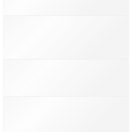
mundo.
SUPORTE 24/7
Atendimento rápido, eficiente e disponível sempre, a
qualquer hora. Conte conosco e aproveite nossa
excelência.
GARANTIA DE 100% REEMBOLSO
Satisfação assegurada ou seu dinheiro de volta!
Conforme a Lei de Defesa do Consumidor.
COMPRE COM SEGURANÇA
Seus dados pessoais protegidos por criptografia
avançada, garantindo máxima privacidade.