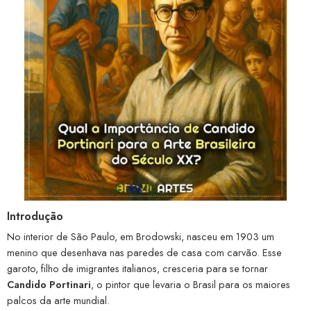
Introdução
No interior de São Paulo, em Brodowski, nasceu em 1903 um
menino que desenhava nas paredes de casa com carvão. Esse
garoto, filho de imigrantes italianos, cresceria para se tornar
Candido Portinari
, o pintor que levaria o Brasil para os maiores
palcos da arte mundial.