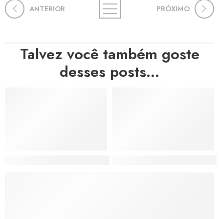
ANTERIOR
PRÓXIMO
Talvez você também goste
desses posts...
Hortas, Cores e Saberes: A Revolução Verde Que Co
A Estética do Colapso: C
FRETE GRÁTIS
Levamos a arte até você com rapidez, cuidado e sem
custos extras, seja no Brasil ou em qualquer parte do