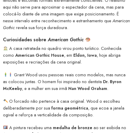
tensões e escolhas formais extremamente conscientes. O realismo
aqui não serve para aproximar o espectador da cena, mas para
colocá-lo diante de uma imagem que exige posicionamento. É
nesse intervalo entre reconhecimento e estranhamento que
American
Gothic
revela sua força duradoura.
Curiosidades sobre
American Gothic
A casa retratada no quadro virou ponto turístico. Conhecida
como
American Gothic House
, em
Eldon, Iowa
, hoje abriga
exposições e recriações da cena original.
Grant Wood usou pessoas reais como modelos, mas nunca
as colocou juntas. O homem foi inspirado no dentista
Dr. Byron
McKeeby
, e a mulher em sua irmã
Nan Wood Graham
.
O forcado não pertence à casa original. Wood o escolheu
deliberadamente por sua
forma geométrica
, que ecoa a janela
ogival e reforça a verticalidade da composição.
A pintura recebeu uma
medalha de bronze
ao ser exibida no