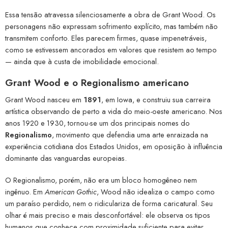
Essa tensão atravessa silenciosamente a obra de Grant Wood. Os
personagens não expressam sofrimento explícito, mas também não
transmitem conforto. Eles parecem firmes, quase impenetráveis,
como se estivessem ancorados em valores que resistem ao tempo
— ainda que à custa de imobilidade emocional.
Grant Wood e o Regionalismo americano
Grant Wood nasceu em
1891
, em Iowa, e construiu sua carreira
artística observando de perto a vida do meio-oeste americano. Nos
anos 1920 e 1930, tornou-se um dos principais nomes do
Regionalismo
, movimento que defendia uma arte enraizada na
experiência cotidiana dos Estados Unidos, em oposição à influência
dominante das vanguardas europeias.
O Regionalismo, porém, não era um bloco homogêneo nem
ingênuo. Em
American Gothic
, Wood não idealiza o campo como
um paraíso perdido, nem o ridiculariza de forma caricatural. Seu
olhar é mais preciso e mais desconfortável: ele observa os tipos
humanos que conhece com proximidade suficiente para evitar