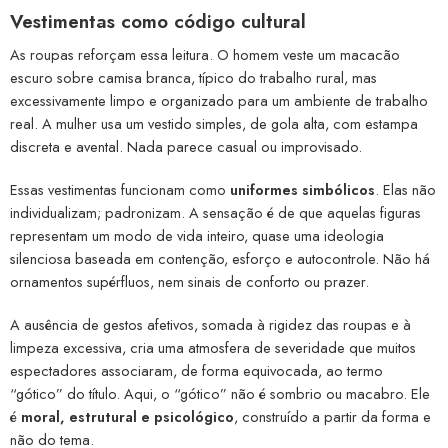
Vestimentas como código cultural
As roupas reforçam essa leitura. O homem veste um macacão
escuro sobre camisa branca, típico do trabalho rural, mas
excessivamente limpo e organizado para um ambiente de trabalho
real. A mulher usa um vestido simples, de gola alta, com estampa
discreta e avental. Nada parece casual ou improvisado.
Essas vestimentas funcionam como
uniformes simbólicos
. Elas não
individualizam; padronizam. A sensação é de que aquelas figuras
representam um modo de vida inteiro, quase uma ideologia
silenciosa baseada em contenção, esforço e autocontrole. Não há
ornamentos supérfluos, nem sinais de conforto ou prazer.
A ausência de gestos afetivos, somada à rigidez das roupas e à
limpeza excessiva, cria uma atmosfera de severidade que muitos
espectadores associaram, de forma equivocada, ao termo
“gótico” do título. Aqui, o “gótico” não é sombrio ou macabro. Ele
é
moral, estrutural e psicológico
, construído a partir da forma e
não do tema.