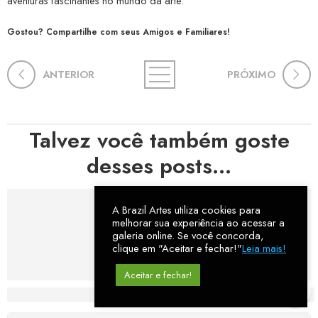
aventuras fascinantes no mundo da arte.
Gostou? Compartilhe com seus Amigos e Familiares!
ANTERIOR
PRÓXIMO
Talvez você também goste
desses posts...
A Brazil Artes utiliza cookies para
melhorar sua experiência ao acessar a
galeria online. Se você concorda,
clique em "Aceitar e fechar!"
Leia mais!
Aceitar e fechar!
Hortas, Cores e Saberes: A Revolução Verde Que Co
A Estética do Colapso: C