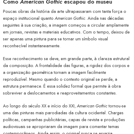
Como
American Gothic
escapou do museu
Poucas obras da história da arte ultrapassaram com tanta força o
espaço institucional quanto
American Gothic
. Ainda nas décadas
seguintes à sua criação, a imagem começou a circular amplamente
em jornais, revistas e materiais educativos. Com o tempo, deixou de
ser apenas uma pintura para se tornar um símbolo visual
reconhecível instantaneamente.
Esse reconhecimento se deve, em grande parte, à clareza estrutural
da composição. A frontalidade das figuras, a rigidez dos corpos e
a organização geométrica tornam a imagem facilmente
reproduzível. Mesmo quando o contexto original se perde, a
estrutura permanece. É essa solidez formal que permite à obra
sobreviver a deslocamentos e reaproveitamentos constantes.
Ao longo do século XX e início do XXI,
American Gothic
tornou-se
uma das pinturas mais parodiadas da cultura ocidental. Charges
políticas, campanhas publicitárias, capas de revista e produções
audiovisuais se apropriaram da imagem para comentar temas
contemporâneos. Ainda assim, o original nunca se esvazia.