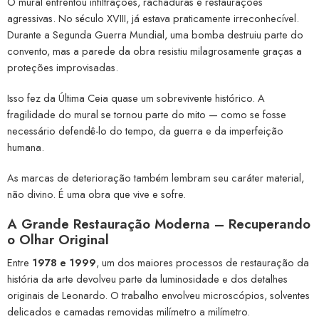
O mural enfrentou infiltrações, rachaduras e restaurações
agressivas. No século XVIII, já estava praticamente irreconhecível.
Durante a Segunda Guerra Mundial, uma bomba destruiu parte do
convento, mas a parede da obra resistiu milagrosamente graças a
proteções improvisadas.
Isso fez da Última Ceia quase um sobrevivente histórico. A
fragilidade do mural se tornou parte do mito — como se fosse
necessário defendê-lo do tempo, da guerra e da imperfeição
humana.
As marcas de deterioração também lembram seu caráter material,
não divino. É uma obra que vive e sofre.
A Grande Restauração Moderna – Recuperando
o Olhar Original
Entre
1978 e 1999
, um dos maiores processos de restauração da
história da arte devolveu parte da luminosidade e dos detalhes
originais de Leonardo. O trabalho envolveu microscópios, solventes
delicados e camadas removidas milímetro a milímetro.