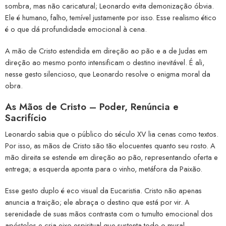
sombra, mas não caricatural; Leonardo evita demonização óbvia.
Ele é humano, falho, temível justamente por isso. Esse realismo ético
é o que dá profundidade emocional à cena.
A mão de Cristo estendida em direção ao pão e a de Judas em
direção ao mesmo ponto intensificam o destino inevitável. É ali,
nesse gesto silencioso, que Leonardo resolve o enigma moral da
obra.
As Mãos de Cristo – Poder, Renúncia e
Sacrifício
Leonardo sabia que o público do século XV lia cenas como textos.
Por isso, as mãos de Cristo são tão elocuentes quanto seu rosto. A
mão direita se estende em direção ao pão, representando oferta e
entrega; a esquerda aponta para o vinho, metáfora da Paixão.
Esse gesto duplo é eco visual da Eucaristia. Cristo não apenas
anuncia a traição; ele abraça o destino que está por vir. A
serenidade de suas mãos contrasta com o tumulto emocional dos
apóstolos e cria eixo espiritual que sustenta todo o mural.