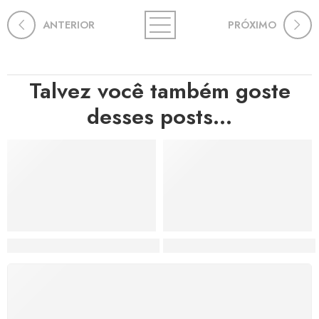
ANTERIOR
PRÓXIMO
Talvez você também goste
desses posts...
Hortas, Cores e Saberes: A Revolução Verde Que Co
A Estética do Colapso: C
FRETE GRÁTIS
Levamos a arte até você com rapidez, cuidado e sem