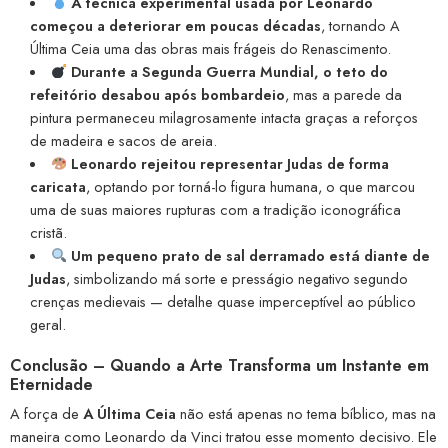
A técnica experimental usada por Leonardo
começou a deteriorar em poucas décadas
, tornando A
Última Ceia uma das obras mais frágeis do Renascimento.
Durante a Segunda Guerra Mundial, o teto do
refeitório desabou após bombardeio
, mas a parede da
pintura permaneceu milagrosamente intacta graças a reforços
de madeira e sacos de areia.
Leonardo rejeitou representar Judas de forma
caricata
, optando por torná-lo figura humana, o que marcou
uma de suas maiores rupturas com a tradição iconográfica
cristã.
Um pequeno prato de sal derramado está diante de
Judas
, simbolizando má sorte e presságio negativo segundo
crenças medievais — detalhe quase imperceptível ao público
geral.
Conclusão – Quando a Arte Transforma um Instante em
Eternidade
A força de
A Última Ceia
não está apenas no tema bíblico, mas na
maneira como Leonardo da Vinci tratou esse momento decisivo. Ele