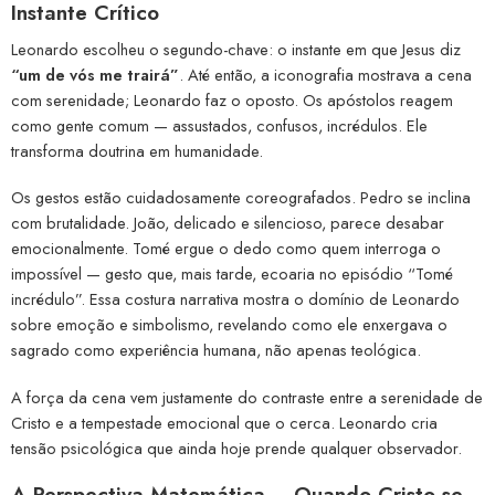
Instante Crítico
Leonardo escolheu o segundo-chave: o instante em que Jesus diz
“um de vós me trairá”
. Até então, a iconografia mostrava a cena
com serenidade; Leonardo faz o oposto. Os apóstolos reagem
como gente comum — assustados, confusos, incrédulos. Ele
transforma doutrina em humanidade.
Os gestos estão cuidadosamente coreografados. Pedro se inclina
com brutalidade. João, delicado e silencioso, parece desabar
emocionalmente. Tomé ergue o dedo como quem interroga o
impossível — gesto que, mais tarde, ecoaria no episódio “Tomé
incrédulo”. Essa costura narrativa mostra o domínio de Leonardo
sobre emoção e simbolismo, revelando como ele enxergava o
sagrado como experiência humana, não apenas teológica.
A força da cena vem justamente do contraste entre a serenidade de
Cristo e a tempestade emocional que o cerca. Leonardo cria
tensão psicológica que ainda hoje prende qualquer observador.
A Perspectiva Matemática – Quando Cristo se