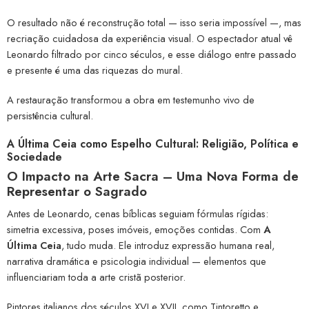
O resultado não é reconstrução total — isso seria impossível —, mas
recriação cuidadosa da experiência visual. O espectador atual vê
Leonardo filtrado por cinco séculos, e esse diálogo entre passado
e presente é uma das riquezas do mural.
A restauração transformou a obra em testemunho vivo de
persistência cultural.
A Última Ceia como Espelho Cultural: Religião, Política e
Sociedade
O Impacto na Arte Sacra – Uma Nova Forma de
Representar o Sagrado
Antes de Leonardo, cenas bíblicas seguiam fórmulas rígidas:
simetria excessiva, poses imóveis, emoções contidas. Com
A
Última Ceia
, tudo muda. Ele introduz expressão humana real,
narrativa dramática e psicologia individual — elementos que
influenciariam toda a arte cristã posterior.
Pintores italianos dos séculos XVI e XVII, como Tintoretto e