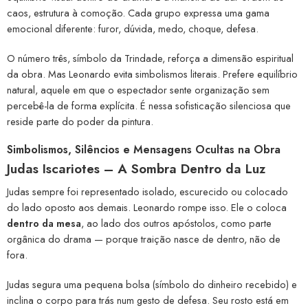
caos, estrutura à comoção. Cada grupo expressa uma gama
emocional diferente: furor, dúvida, medo, choque, defesa.
O número três, símbolo da Trindade, reforça a dimensão espiritual
da obra. Mas Leonardo evita simbolismos literais. Prefere equilíbrio
natural, aquele em que o espectador sente organização sem
percebê-la de forma explícita. É nessa sofisticação silenciosa que
reside parte do poder da pintura.
Simbolismos, Silêncios e Mensagens Ocultas na Obra
Judas Iscariotes – A Sombra Dentro da Luz
Judas sempre foi representado isolado, escurecido ou colocado
do lado oposto aos demais. Leonardo rompe isso. Ele o coloca
dentro da mesa
, ao lado dos outros apóstolos, como parte
orgânica do drama — porque traição nasce de dentro, não de
fora.
Judas segura uma pequena bolsa (símbolo do dinheiro recebido) e
inclina o corpo para trás num gesto de defesa. Seu rosto está em