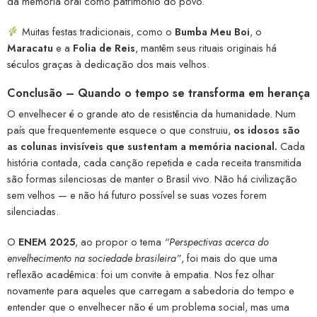
da memória oral como patrimônio do povo.
Muitas festas tradicionais, como o
Bumba Meu Boi
, o
Maracatu
e a
Folia de Reis
, mantêm seus rituais originais há
séculos graças à dedicação dos mais velhos.
Conclusão – Quando o tempo se transforma em herança
O envelhecer é o grande ato de resistência da humanidade. Num
país que frequentemente esquece o que construiu,
os idosos são
as colunas invisíveis que sustentam a memória nacional.
Cada
história contada, cada canção repetida e cada receita transmitida
são formas silenciosas de manter o Brasil vivo. Não há civilização
sem velhos — e não há futuro possível se suas vozes forem
silenciadas.
O
ENEM 2025
, ao propor o tema
“Perspectivas acerca do
envelhecimento na sociedade brasileira”
, foi mais do que uma
reflexão acadêmica: foi um convite à empatia. Nos fez olhar
novamente para aqueles que carregam a sabedoria do tempo e
entender que o envelhecer não é um problema social, mas uma