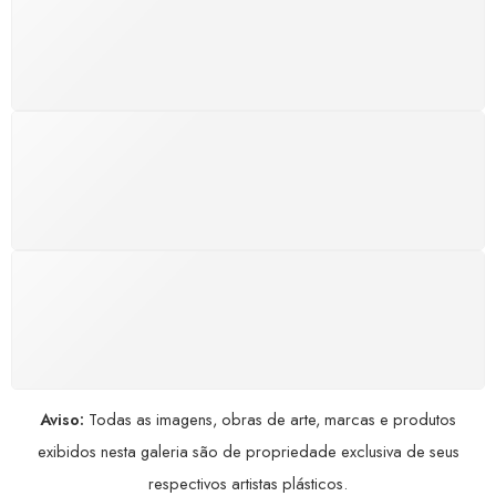
Atendimento rápido, eficiente e disponível sempre, a
qualquer hora. Conte conosco e aproveite nossa
excelência.
GARANTIA DE 100% REEMBOLSO
Satisfação assegurada ou seu dinheiro de volta!
Conforme a Lei de Defesa do Consumidor.
COMPRE COM SEGURANÇA
Seus dados pessoais protegidos por criptografia
avançada, garantindo máxima privacidade.
Aviso:
Todas as imagens, obras de arte, marcas e produtos
exibidos nesta galeria são de propriedade exclusiva de seus
respectivos artistas plásticos.