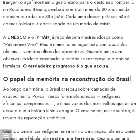
trançam o açaí mostram o gesto exato para o cesto não romper. E
no Recôncavo Baiano, sambadeiras com mais de 80 anos ainda
ensaiam as rodas de São João. Cada uma dessas práticas não é
apenas folclore: é continuidade de um modo de existir.
A
UNESCO
e o
IPHAN
já reconhecem mestres idosos como
“Patrimônio Vivo”. Mas a maior homenagem não vem dos selos
oficiais — vem dos olhos dos aprendizes. Quando um jovem
observa um idoso ensinando, a história se reescreve, e o país se
fortalece.
O verdadeiro progresso é o que escuta.
O papel da memória na reconstrução do Brasil
Ao longo da história, o Brasil cresceu sobre camadas de
esquecimento. Povos inteiros foram silenciados — indígenas,
africanos, camponeses —, e é nas vozes dos mais velhos que ainda
ecoa o que a história tentou apagar. O envelhecer, nesse sentido, é
um ato de reparação simbólica.
Quando uma anciã indígena narra o mito da criação, ela não conta
apenas uma fábula: ela
restitui um território
. Quando um griô