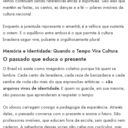
velhos continuam sendo referências éticas e espirituais. São eles que
mantêm as festas, os cantos, as danças e a fé — pilares invisíveis da
cultura nacional.
Enquanto a juventude representa o amanhã, é a velhice que sustenta
o ontem. E o equilíbrio entre ambos é o que permite à cultura
brasileira seguir viva, pulsante e orgulhosamente plural.
Memória e Identidade: Quando o Tempo Vira Cultura
O passado que educa o presente
O Brasil só existe como imaginário coletivo porque há quem se
lembre. Cada canto de lavadeira, cada reza de benzedeira e cada
samba de roda são mais do que expressões artísticas —
são
arquivos vivos de identidade.
E quem os guarda, em sua maioria,
são pessoas que aprenderam a respeitar o tempo.
Os idosos carregam consigo a pedagogia da experiência. Através
deles, o passado conversa com o presente e ensina o futuro. São
professores invisíveis, que educam fora da escola, sem quadro nem
caderno. A sabedoria dessas vozes não cabe nos currículos, mas