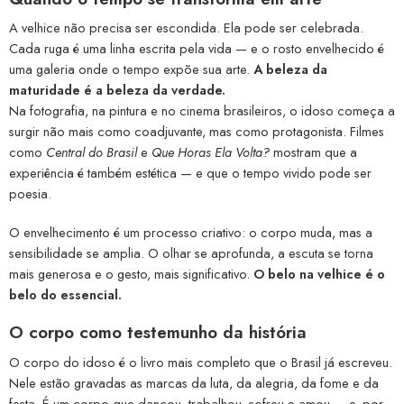
A velhice não precisa ser escondida. Ela pode ser celebrada.
Cada ruga é uma linha escrita pela vida — e o rosto envelhecido é
uma galeria onde o tempo expõe sua arte.
A beleza da
maturidade é a beleza da verdade.
Na fotografia, na pintura e no cinema brasileiros, o idoso começa a
surgir não mais como coadjuvante, mas como protagonista. Filmes
como
Central do Brasil
e
Que Horas Ela Volta?
mostram que a
experiência é também estética — e que o tempo vivido pode ser
poesia.
O envelhecimento é um processo criativo: o corpo muda, mas a
sensibilidade se amplia. O olhar se aprofunda, a escuta se torna
mais generosa e o gesto, mais significativo.
O belo na velhice é o
belo do essencial.
O corpo como testemunho da história
O corpo do idoso é o livro mais completo que o Brasil já escreveu.
Nele estão gravadas as marcas da luta, da alegria, da fome e da
festa. É um corpo que dançou, trabalhou, sofreu e amou — e, por