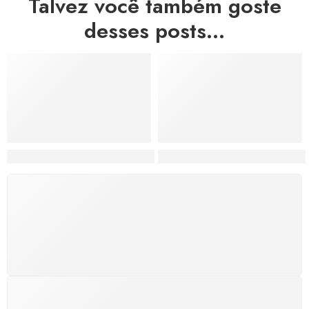
Talvez você também goste
desses posts...
Hortas, Cores e Saberes: A Revolução Verde Que Co
A Estética do Colapso: C
FRETE GRÁTIS
Levamos a arte até você com rapidez, cuidado e sem
custos extras, seja no Brasil ou em qualquer parte do
mundo.
SUPORTE 24/7