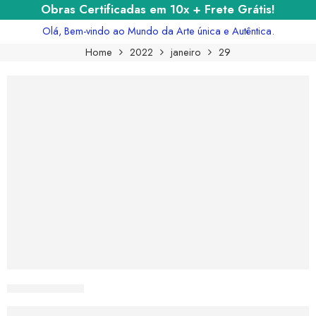
Obras Certificadas em 10x + Frete Grátis!
Olá, Bem-vindo ao Mundo da Arte única e Autêntica.
Home
2022
janeiro
29
CURIOSART
Frida Kahlo: A Jornada da Intensidade Em