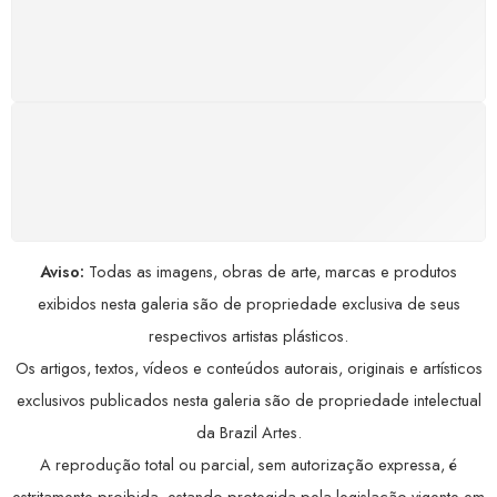
Satisfação assegurada ou seu dinheiro de volta!
Conforme a Lei de Defesa do Consumidor.
COMPRE COM SEGURANÇA
Seus dados pessoais protegidos por criptografia
avançada, garantindo máxima privacidade.
Aviso:
Todas as imagens, obras de arte, marcas e produtos
exibidos nesta galeria são de propriedade exclusiva de seus
respectivos artistas plásticos.
Os artigos, textos, vídeos e conteúdos autorais, originais e artísticos
exclusivos publicados nesta galeria são de propriedade intelectual
da Brazil Artes.
A reprodução total ou parcial, sem autorização expressa, é
estritamente proibida, estando protegida pela legislação vigente em