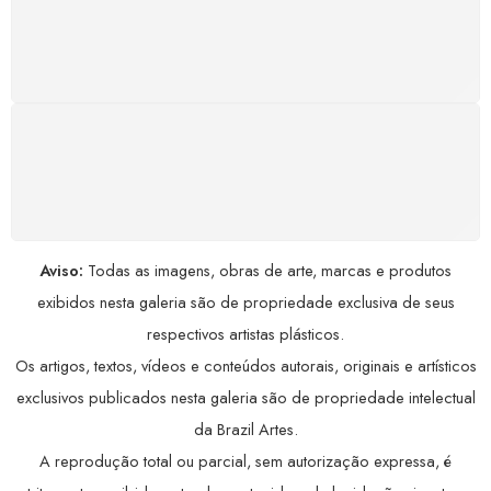
GARANTIA DE 100% REEMBOLSO
Satisfação assegurada ou seu dinheiro de volta!
Conforme a Lei de Defesa do Consumidor.
COMPRE COM SEGURANÇA
Seus dados pessoais protegidos por criptografia
avançada, garantindo máxima privacidade.
Aviso:
Todas as imagens, obras de arte, marcas e produtos
exibidos nesta galeria são de propriedade exclusiva de seus
respectivos artistas plásticos.
Os artigos, textos, vídeos e conteúdos autorais, originais e artísticos
exclusivos publicados nesta galeria são de propriedade intelectual
da Brazil Artes.
A reprodução total ou parcial, sem autorização expressa, é