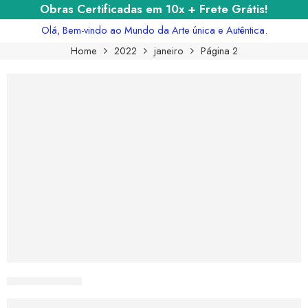
Obras Certificadas em 10x + Frete Grátis!
Olá, Bem-vindo ao Mundo da Arte única e Autêntica.
Home
2022
janeiro
Página 2
CURIOSART
Frida Kahlo: A Jornada da Intensidade Em