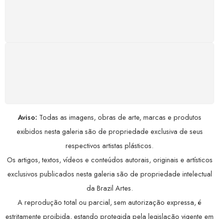
Satisfação assegurada ou seu dinheiro de volta!
Conforme a Lei de Defesa do Consumidor.
COMPRE COM SEGURANÇA
Seus dados pessoais protegidos por criptografia
avançada, garantindo máxima privacidade.
Aviso:
Todas as imagens, obras de arte, marcas e produtos
exibidos nesta galeria são de propriedade exclusiva de seus
respectivos artistas plásticos.
Os artigos, textos, vídeos e conteúdos autorais, originais e artísticos
exclusivos publicados nesta galeria são de propriedade intelectual
da Brazil Artes.
A reprodução total ou parcial, sem autorização expressa, é
estritamente proibida, estando protegida pela legislação vigente em