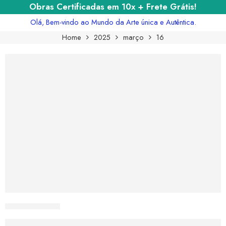
Obras Certificadas em 10x + Frete Grátis!
Olá, Bem-vindo ao Mundo da Arte única e Autêntica.
Home
2025
março
16
CURIOSART
O Grito Silencioso em ‘O Grito’ de Edva