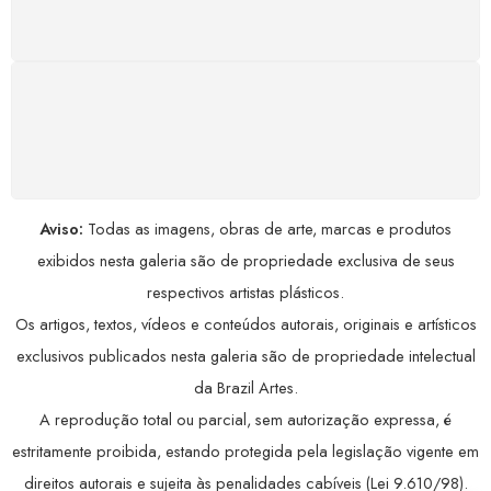
Conforme a Lei de Defesa do Consumidor.
COMPRE COM SEGURANÇA
Seus dados pessoais protegidos por criptografia
avançada, garantindo máxima privacidade.
Aviso:
Todas as imagens, obras de arte, marcas e produtos
exibidos nesta galeria são de propriedade exclusiva de seus
respectivos artistas plásticos.
Os artigos, textos, vídeos e conteúdos autorais, originais e artísticos
exclusivos publicados nesta galeria são de propriedade intelectual
da Brazil Artes.
A reprodução total ou parcial, sem autorização expressa, é
estritamente proibida, estando protegida pela legislação vigente em
direitos autorais e sujeita às penalidades cabíveis (Lei 9.610/98).