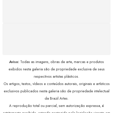
Satisfação assegurada ou seu dinheiro de volta!
Conforme a Lei de Defesa do Consumidor.
COMPRE COM SEGURANÇA
Seus dados pessoais protegidos por criptografia
avançada, garantindo máxima privacidade.
Aviso:
Todas as imagens, obras de arte, marcas e produtos
exibidos nesta galeria são de propriedade exclusiva de seus
respectivos artistas plásticos.
Os artigos, textos, vídeos e conteúdos autorais, originais e artísticos
exclusivos publicados nesta galeria são de propriedade intelectual
da Brazil Artes.
A reprodução total ou parcial, sem autorização expressa, é
estritamente proibida, estando protegida pela legislação vigente em