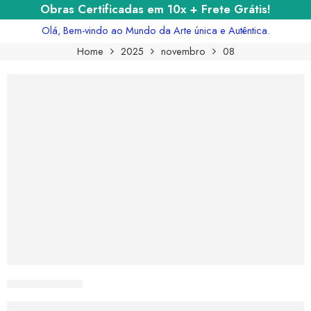
Obras Certificadas em 10x + Frete Grátis!
Olá, Bem-vindo ao Mundo da Arte única e Autêntica.
Home
2025
novembro
08
CURIOSART
Por Que ‘A Noite Estrelada’ de Van Gogh