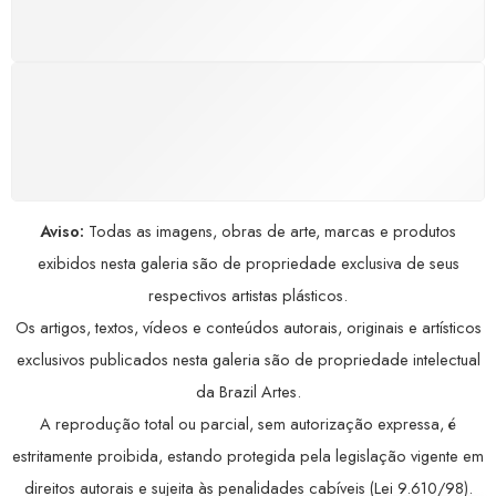
Conforme a Lei de Defesa do Consumidor.
COMPRE COM SEGURANÇA
Seus dados pessoais protegidos por criptografia
avançada, garantindo máxima privacidade.
Aviso:
Todas as imagens, obras de arte, marcas e produtos
exibidos nesta galeria são de propriedade exclusiva de seus
respectivos artistas plásticos.
Os artigos, textos, vídeos e conteúdos autorais, originais e artísticos
exclusivos publicados nesta galeria são de propriedade intelectual
da Brazil Artes.
A reprodução total ou parcial, sem autorização expressa, é
estritamente proibida, estando protegida pela legislação vigente em
direitos autorais e sujeita às penalidades cabíveis (Lei 9.610/98).