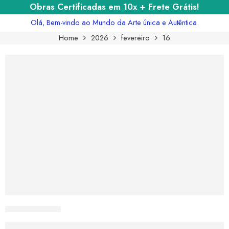
Obras Certificadas em 10x + Frete Grátis!
Olá, Bem-vindo ao Mundo da Arte única e Autêntica.
Home
2026
fevereiro
16
CURIOSART
Quais as Características da Obra ‘Os Se