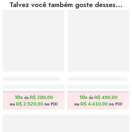
Talvez você também goste desses...
Forrozeiro – 140x50cm
Ambulante – 100x100cm
R$
2.800,00
R$
4.900,00
10x
10x
R$
280,00
R$
490,00
de
de
R$
2.520,00
R$
4.410,00
ou
no PIX!
ou
no PIX!
FRETE GRÁTIS
Levamos a arte até você com rapidez, cuidado e sem