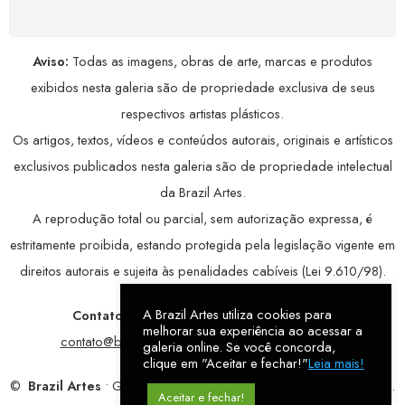
Aviso:
Todas as imagens, obras de arte, marcas e produtos
exibidos nesta galeria são de propriedade exclusiva de seus
respectivos artistas plásticos.
Os artigos, textos, vídeos e conteúdos autorais, originais e artísticos
exclusivos publicados nesta galeria são de propriedade intelectual
da Brazil Artes.
A reprodução total ou parcial, sem autorização expressa, é
estritamente proibida, estando protegida pela legislação vigente em
direitos autorais e sujeita às penalidades cabíveis (Lei 9.610/98).
A Brazil Artes utiliza cookies para
Contatos:
WhatsApp:
79 9998-1221
/ E-mail:
melhorar sua experiência ao acessar a
contato@brazilartes.com
/ Instagram:
@brazilartes
galeria online. Se você concorda,
clique em "Aceitar e fechar!"
Leia mais!
©
Brazil Artes
• Galeria Online.
9 anos
de história (2017 – 2026).
Aceitar e fechar!