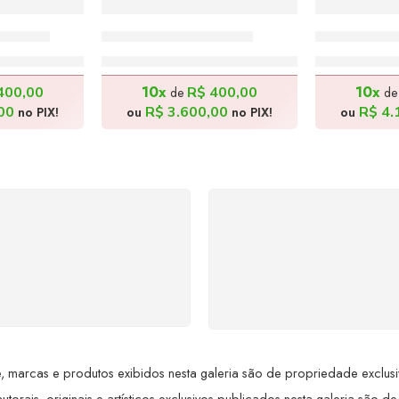
0x150cm
Feirante – 120x80cm
Cajueiro –
0,00
R$
4.000,00
R$
4
10x
10x
400,00
R$
400,00
de
d
00
R$
3.600,00
R$
4.
no PIX!
ou
no PIX!
ou
SUPORTE 24/7
GARANTIA DE 100
ndimento rápido, eficiente e
REEMBOLSO
ponível sempre, a qualquer
Satisfação assegurada ou 
hora. Conte conosco e
dinheiro de volta! Confor
proveite nossa excelência.
Lei de Defesa do Consumi
 marcas e produtos exibidos nesta galeria são de propriedade exclusiva 
utorais, originais e artísticos exclusivos publicados nesta galeria são de