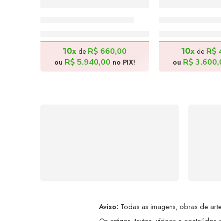
Arrasta Pé – 180x80cm
Bike Ride – 9
R$
6.600,00
R$
4.00
10x
10x
R$
660,00
R$
de
de
R$
5.940,00
R$
3.600,
ou
no PIX!
ou
FRETE GRÁTIS
Levamos a arte até você com
Ate
rapidez, cuidado e sem custos
dis
extras, seja no Brasil ou em
qualquer parte do mundo.
a
Aviso:
Todas as imagens, obras de arte,
Os artigos, textos, vídeos e conteúdos a