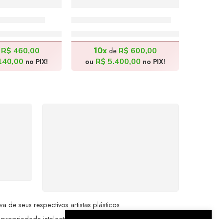
 130x100cm
Bela Dama – 130x100cm
.600,00
R$
6.000,00
10x
R$
460,00
R$
600,00
e
de
140,00
R$
5.400,00
no PIX!
ou
no PIX!
%
COMPRE COM
SEGURANÇA
seu
Seus dados pessoais
me a
protegidos por criptografia
dor.
avançada, garantindo máxima
privacidade.
de seus respectivos artistas plásticos.
 propriedade intelectual da Brazil Artes.