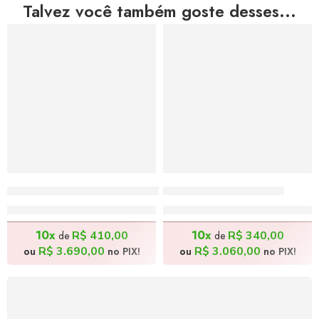
Talvez você também goste desses...
Dom Quixote – 160x80cm
Festejar – 140x50cm
R$
4.100,00
R$
3.400,00
10x
10x
R$
410,00
R$
340,00
de
de
R$
3.690,00
R$
3.060,00
ou
no PIX!
ou
no PIX!
FRETE GRÁTIS
Levamos a arte até você com rapidez, cuidado e sem