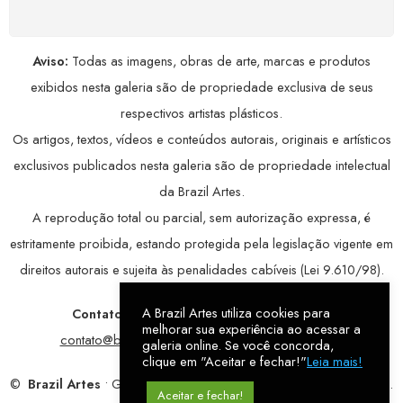
Aviso:
Todas as imagens, obras de arte, marcas e produtos
exibidos nesta galeria são de propriedade exclusiva de seus
respectivos artistas plásticos.
Os artigos, textos, vídeos e conteúdos autorais, originais e artísticos
exclusivos publicados nesta galeria são de propriedade intelectual
da Brazil Artes.
A reprodução total ou parcial, sem autorização expressa, é
estritamente proibida, estando protegida pela legislação vigente em
direitos autorais e sujeita às penalidades cabíveis (Lei 9.610/98).
A Brazil Artes utiliza cookies para
Contatos:
WhatsApp:
79 9998-1221
/ E-mail:
melhorar sua experiência ao acessar a
contato@brazilartes.com
/ Instagram:
@brazilartes
galeria online. Se você concorda,
clique em "Aceitar e fechar!"
Leia mais!
©
Brazil Artes
• Galeria Online.
9 anos
de história (2017 – 2026).
Aceitar e fechar!