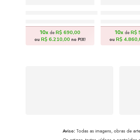
Catadores de Melancia – 140x80cm
Comedor de Me
R$
6.900,00
R$
5.40
10x
10x
R$
690,00
R$
de
de
R$
6.210,00
R$
4.860,
ou
no PIX!
ou
FRETE GRÁTIS
Levamos a arte até você com
Ate
rapidez, cuidado e sem custos
dis
extras, seja no Brasil ou em
qualquer parte do mundo.
a
Aviso:
Todas as imagens, obras de arte,
Os artigos, textos, vídeos e conteúdos a