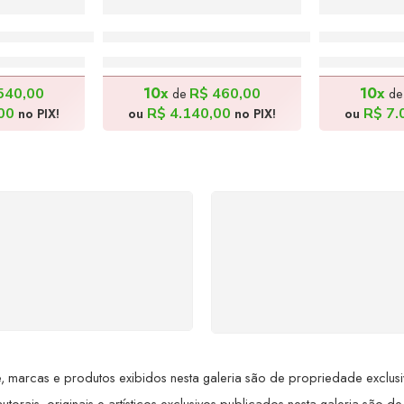
lancia – 170x70cm
Cotidiano do Sertão – 170x70cm
Deserto – 
0,00
R$
4.600,00
R$
7
10x
10x
540,00
R$
460,00
de
d
00
R$
4.140,00
R$
7.
no PIX!
ou
no PIX!
ou
SUPORTE 24/7
GARANTIA DE 100
ndimento rápido, eficiente e
REEMBOLSO
ponível sempre, a qualquer
Satisfação assegurada ou 
hora. Conte conosco e
dinheiro de volta! Confor
proveite nossa excelência.
Lei de Defesa do Consumi
 marcas e produtos exibidos nesta galeria são de propriedade exclusiva 
utorais, originais e artísticos exclusivos publicados nesta galeria são de