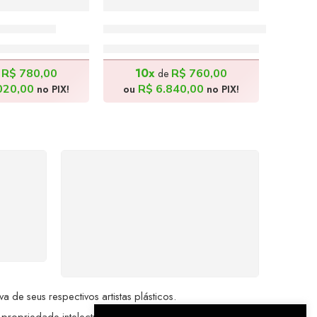
175x135cm
Cidade Tropical – 180x80cm
.800,00
R$
7.600,00
10x
R$
780,00
R$
760,00
e
de
020,00
R$
6.840,00
no PIX!
ou
no PIX!
%
COMPRE COM
SEGURANÇA
seu
Seus dados pessoais
me a
protegidos por criptografia
dor.
avançada, garantindo máxima
privacidade.
de seus respectivos artistas plásticos.
 propriedade intelectual da Brazil Artes.