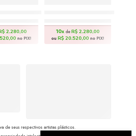
ono Basílio – 100x70cm
Almoço na Roça I – 100x70cm
.800,00
R$
22.800,00
10x
R$
2.280,00
R$
2.280,00
de
520,00
R$
20.520,00
no PIX!
ou
no PIX!
%
COMPRE COM
SEGURANÇA
seu
Seus dados pessoais
me a
protegidos por criptografia
dor.
avançada, garantindo máxima
privacidade.
de seus respectivos artistas plásticos.
 propriedade intelectual da Brazil Artes.