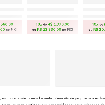
il – 60x80cm
As Donzelas – 70x60cm
A Uva do N
00,00
R$
13.700,00
R$
22
10x
10x
.560,00
R$
1.370,00
de
de
,00
R$
12.330,00
R$
20.
no PIX!
ou
no PIX!
ou
SUPORTE 24/7
GARANTIA DE 100
ndimento rápido, eficiente e
REEMBOLSO
ponível sempre, a qualquer
Satisfação assegurada ou 
hora. Conte conosco e
dinheiro de volta! Confor
proveite nossa excelência.
Lei de Defesa do Consumi
 marcas e produtos exibidos nesta galeria são de propriedade exclusiva 
utorais, originais e artísticos exclusivos publicados nesta galeria são de