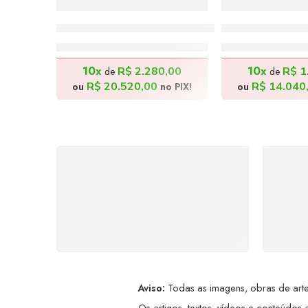
Vinho Artesanal – 100x70cm
A Mãe do Bras
R$
22.800,00
R$
15.6
10x
10x
R$
2.280,00
R$
1
de
de
R$
20.520,00
R$
14.040
ou
no PIX!
ou
FRETE GRÁTIS
Levamos a arte até você com
Ate
rapidez, cuidado e sem custos
dis
extras, seja no Brasil ou em
qualquer parte do mundo.
a
Aviso:
Todas as imagens, obras de arte,
Os artigos, textos, vídeos e conteúdos a