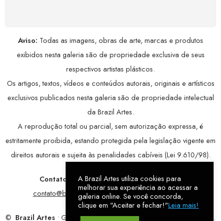
avançada, garantindo máxima privacidade.
Aviso:
Todas as imagens, obras de arte, marcas e produtos
exibidos nesta galeria são de propriedade exclusiva de seus
respectivos artistas plásticos.
Os artigos, textos, vídeos e conteúdos autorais, originais e artísticos
exclusivos publicados nesta galeria são de propriedade intelectual
da Brazil Artes.
A reprodução total ou parcial, sem autorização expressa, é
estritamente proibida, estando protegida pela legislação vigente em
direitos autorais e sujeita às penalidades cabíveis (Lei 9.610/98).
A Brazil Artes utiliza cookies para
Contatos:
WhatsApp:
79 9998-1221
/ E-mail:
melhorar sua experiência ao acessar a
contato@brazilartes.com
/ Instagram:
@brazilartes
galeria online. Se você concorda,
clique em "Aceitar e fechar!"
Leia mais!
©
Brazil Artes
• Galeria Online.
9 anos
de história (2017 – 2026).