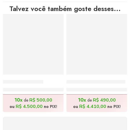
Talvez você também goste desses...
Ave – 160x90cm
Ambulante – 100x100cm
R$
5.000,00
R$
4.900,00
10x
10x
R$
500,00
R$
490,00
de
de
R$
4.500,00
R$
4.410,00
ou
no PIX!
ou
no PIX!
FRETE GRÁTIS