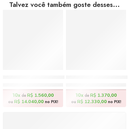
Talvez você também goste desses...
A Mãe do Brasil – 60x80cm
Nona Maria e Bisneto Art
R$
15.600,00
R$
13.700,00
10x
10x
R$
1.560,00
R$
1.370,00
de
de
R$
14.040,00
R$
12.330,00
ou
no PIX!
ou
no PIX!
FRETE GRÁTIS
Levamos a arte até você com rapidez, cuidado e sem