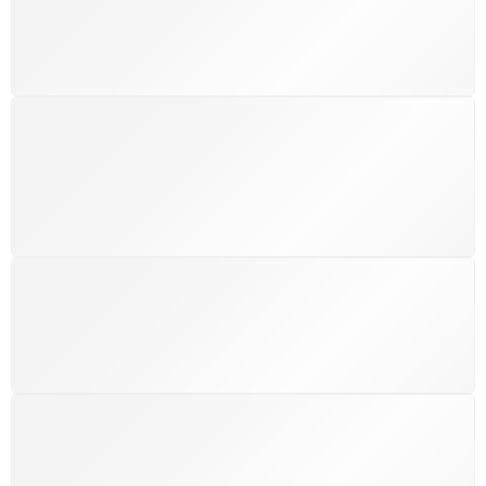
custos extras, seja no Brasil ou em qualquer parte do
mundo.
SUPORTE 24/7
Atendimento rápido, eficiente e disponível sempre, a
qualquer hora. Conte conosco e aproveite nossa
excelência.
GARANTIA DE 100% REEMBOLSO
Satisfação assegurada ou seu dinheiro de volta!
Conforme a Lei de Defesa do Consumidor.
COMPRE COM SEGURANÇA
Seus dados pessoais protegidos por criptografia
avançada, garantindo máxima privacidade.