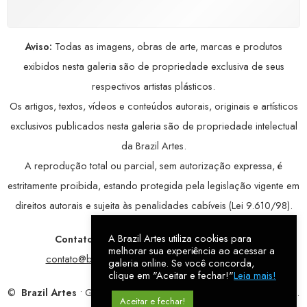
Aviso:
Todas as imagens, obras de arte, marcas e produtos
exibidos nesta galeria são de propriedade exclusiva de seus
respectivos artistas plásticos.
Os artigos, textos, vídeos e conteúdos autorais, originais e artísticos
exclusivos publicados nesta galeria são de propriedade intelectual
da Brazil Artes.
A reprodução total ou parcial, sem autorização expressa, é
estritamente proibida, estando protegida pela legislação vigente em
direitos autorais e sujeita às penalidades cabíveis (Lei 9.610/98).
A Brazil Artes utiliza cookies para
Contatos:
WhatsApp:
79 9998-1221
/ E-mail:
melhorar sua experiência ao acessar a
contato@brazilartes.com
/ Instagram:
@brazilartes
galeria online. Se você concorda,
clique em "Aceitar e fechar!"
Leia mais!
©
Brazil Artes
• Galeria Online.
9 anos
de história (2017 – 2026).
Aceitar e fechar!