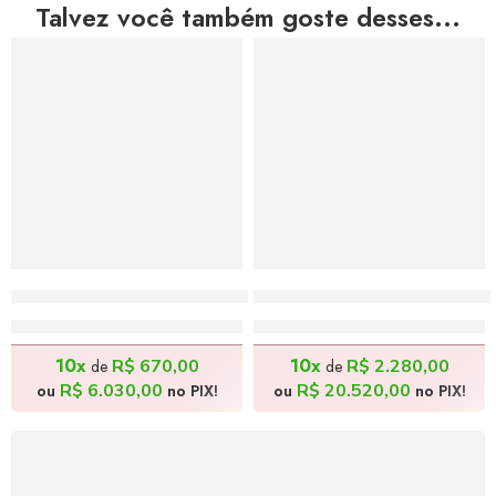
Talvez você também goste desses...
Cenas Rurais 3 – 50x41cm
A Uva do Nono Basílio –
R$
6.700,00
R$
22.800,00
10x
10x
R$
670,00
R$
2.280,00
de
de
R$
6.030,00
R$
20.520,00
ou
no PIX!
ou
no PIX!
FRETE GRÁTIS
Levamos a arte até você com rapidez, cuidado e sem