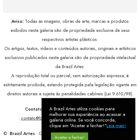
Aviso:
Todas as imagens, obras de arte, marcas e produtos
exibidos nesta galeria são de propriedade exclusiva de seus
respectivos artistas plásticos.
Os artigos, textos, vídeos e conteúdos autorais, originais e artísticos
exclusivos publicados nesta galeria são de propriedade intelectual
da Brazil Artes.
A reprodução total ou parcial, sem autorização expressa, é
estritamente proibida, estando protegida pela legislação vigente em
direitos autorais e sujeita às penalidades cabíveis (Lei 9.610/98).
A Brazil Artes utiliza cookies para
Contatos:
WhatsApp:
79 9998-1221
/ E-mail:
melhorar sua experiência ao acessar a
contato@brazilartes.com
/ Instagram:
@brazilartes
galeria online. Se você concorda,
clique em "Aceitar e fechar!"
Leia mais!
©
Brazil Artes
• Galeria Online.
9 anos
de história (2017 – 2026).
Aceitar e fechar!