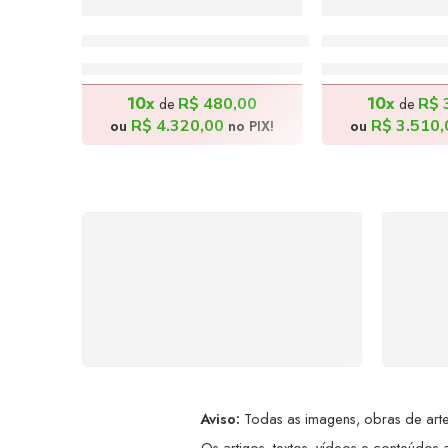
Feira do Bairro – 180x80cm
A Ceia – 140x
R$
4.800,00
R$
3.90
10x
10x
R$
480,00
R$
de
de
R$
4.320,00
R$
3.510,
ou
no PIX!
ou
FRETE GRÁTIS
Levamos a arte até você com
Ate
rapidez, cuidado e sem custos
dis
extras, seja no Brasil ou em
qualquer parte do mundo.
a
Aviso:
Todas as imagens, obras de arte,
Os artigos, textos, vídeos e conteúdos a