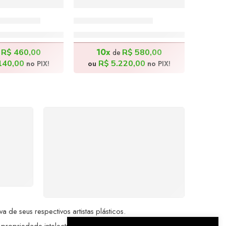
 130x100cm
A Vila – 70x140cm
.600,00
R$
5.800,00
10x
R$
460,00
R$
580,00
e
de
140,00
R$
5.220,00
no PIX!
ou
no PIX!
%
COMPRE COM
SEGURANÇA
seu
Seus dados pessoais
me a
protegidos por criptografia
dor.
avançada, garantindo máxima
privacidade.
de seus respectivos artistas plásticos.
 propriedade intelectual da Brazil Artes.