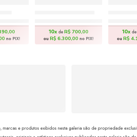
50cm
Comunhão – 140x70cm
Florista –
0,00
R$
7.000,00
R$
4
10x
10x
390,00
R$
700,00
de
d
00
R$
6.300,00
R$
4.
no PIX!
ou
no PIX!
ou
SUPORTE 24/7
GARANTIA DE 100
ndimento rápido, eficiente e
REEMBOLSO
ponível sempre, a qualquer
Satisfação assegurada ou 
hora. Conte conosco e
dinheiro de volta! Confor
proveite nossa excelência.
Lei de Defesa do Consumi
 marcas e produtos exibidos nesta galeria são de propriedade exclusiva 
utorais, originais e artísticos exclusivos publicados nesta galeria são de