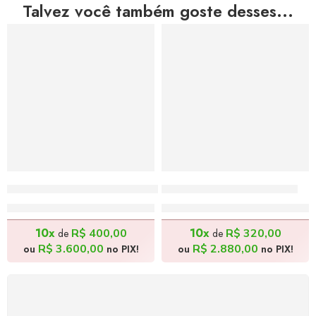
Talvez você também goste desses...
Balé Nordestino – 180x80cm
Dona Maria – 80x80cm
R$
4.000,00
R$
3.200,00
10x
10x
R$
400,00
R$
320,00
de
de
R$
3.600,00
R$
2.880,00
ou
no PIX!
ou
no PIX!
FRETE GRÁTIS
Levamos a arte até você com rapidez, cuidado e sem