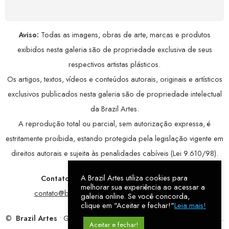
Aviso:
Todas as imagens, obras de arte, marcas e produtos
exibidos nesta galeria são de propriedade exclusiva de seus
respectivos artistas plásticos.
Os artigos, textos, vídeos e conteúdos autorais, originais e artísticos
exclusivos publicados nesta galeria são de propriedade intelectual
da Brazil Artes.
A reprodução total ou parcial, sem autorização expressa, é
estritamente proibida, estando protegida pela legislação vigente em
direitos autorais e sujeita às penalidades cabíveis (Lei 9.610/98).
A Brazil Artes utiliza cookies para
Contatos:
WhatsApp:
79 9998-1221
/ E-mail:
melhorar sua experiência ao acessar a
contato@brazilartes.com
/ Instagram:
@brazilartes
galeria online. Se você concorda,
clique em "Aceitar e fechar!"
Leia mais!
©
Brazil Artes
• Galeria Online.
9 anos
de história (2017 – 2026).
Aceitar e fechar!