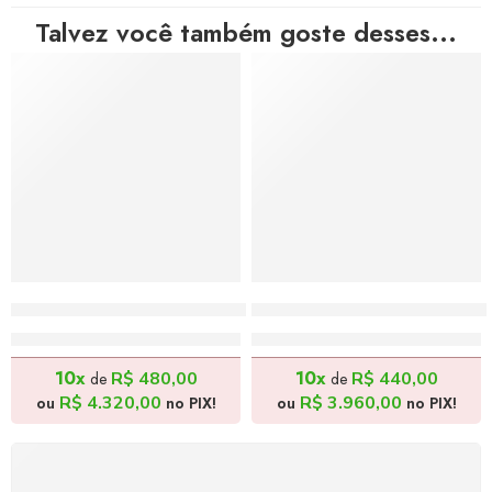
Talvez você também goste desses...
Doutor Alegria – 120x100cm
Batman Entregador de Piz
R$
4.800,00
R$
4.400,00
10x
10x
R$
480,00
R$
440,00
de
de
R$
4.320,00
R$
3.960,00
ou
no PIX!
ou
no PIX!
FRETE GRÁTIS