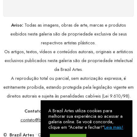
avançada, garantindo máxima privacidade.
Aviso:
Todas as imagens, obras de arte, marcas e produtos
exibidos nesta galeria são de propriedade exclusiva de seus
respectivos artistas plásticos.
Os artigos, textos, vídeos e conteúdos autorais, originais e artísticos
exclusivos publicados nesta galeria são de propriedade intelectual
da Brazil Artes.
A reprodução total ou parcial, sem autorização expressa, é
estritamente proibida, estando protegida pela legislação vigente em
direitos autorais e sujeita às penalidades cabíveis (Lei 9.610/98).
A Brazil Artes utiliza cookies para
Contatos:
WhatsApp:
79 9998-1221
/ E-mail:
melhorar sua experiência ao acessar a
contato@brazilartes.com
/ Instagram:
@brazilartes
galeria online. Se você concorda,
clique em "Aceitar e fechar!"
Leia mais!
©
Brazil Artes
• Galeria Online.
9 anos
de história (2017 – 2026).