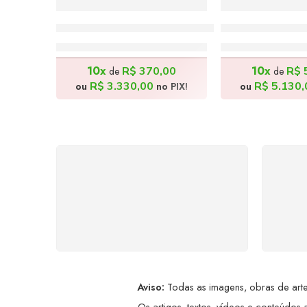
Senhor Dom Quixote 1 – 70x100cm
Unidos pela F
R$
3.700,00
R$
5.70
10x
10x
R$
370,00
R$
de
de
R$
3.330,00
R$
5.130,
ou
no PIX!
ou
FRETE GRÁTIS
Levamos a arte até você com
Ate
rapidez, cuidado e sem custos
dis
extras, seja no Brasil ou em
qualquer parte do mundo.
a
Aviso:
Todas as imagens, obras de arte,
Os artigos, textos, vídeos e conteúdos a