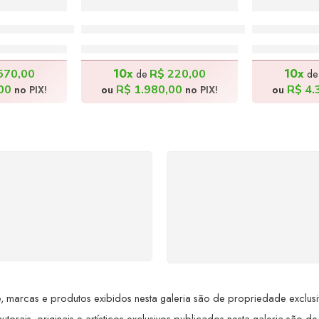
é – 120x140cm
São Francisco de Assis – 40x60cm
Batman de 
0,00
R$
2.200,00
R$
4
10x
10x
570,00
R$
220,00
de
d
00
R$
1.980,00
R$
4.
no PIX!
ou
no PIX!
ou
SUPORTE 24/7
GARANTIA DE 100
ndimento rápido, eficiente e
REEMBOLSO
ponível sempre, a qualquer
Satisfação assegurada ou 
hora. Conte conosco e
dinheiro de volta! Confor
proveite nossa excelência.
Lei de Defesa do Consumi
 marcas e produtos exibidos nesta galeria são de propriedade exclusiva 
utorais, originais e artísticos exclusivos publicados nesta galeria são de