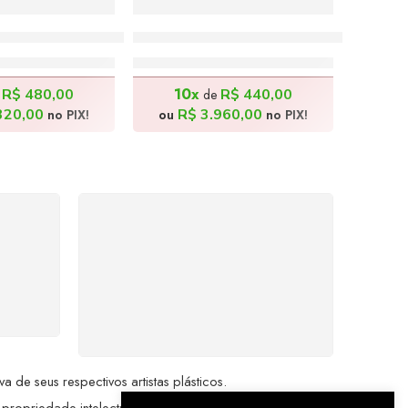
Férias – 150x70cm
Tanque AC/DC – 120x80cm
.800,00
R$
4.400,00
10x
R$
480,00
R$
440,00
e
de
320,00
R$
3.960,00
no PIX!
ou
no PIX!
%
COMPRE COM
SEGURANÇA
seu
Seus dados pessoais
me a
protegidos por criptografia
dor.
avançada, garantindo máxima
privacidade.
de seus respectivos artistas plásticos.
 propriedade intelectual da Brazil Artes.