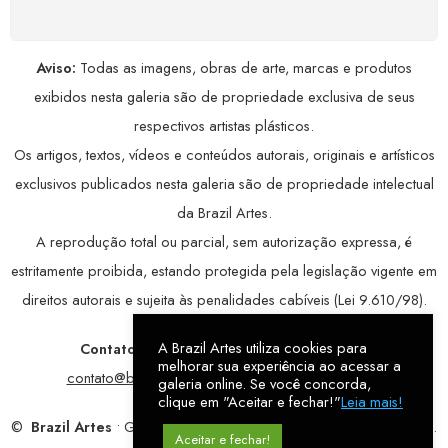
Aviso:
Todas as imagens, obras de arte, marcas e produtos
exibidos nesta galeria são de propriedade exclusiva de seus
respectivos artistas plásticos.
Os artigos, textos, vídeos e conteúdos autorais, originais e artísticos
exclusivos publicados nesta galeria são de propriedade intelectual
da Brazil Artes.
A reprodução total ou parcial, sem autorização expressa, é
estritamente proibida, estando protegida pela legislação vigente em
direitos autorais e sujeita às penalidades cabíveis (Lei 9.610/98).
A Brazil Artes utiliza cookies para
Contatos:
WhatsApp:
79 9998-1221
/ E-mail:
melhorar sua experiência ao acessar a
contato@brazilartes.com
/ Instagram:
@brazilartes
galeria online. Se você concorda,
clique em "Aceitar e fechar!"
Leia mais!
©
Brazil Artes
• Galeria Online.
9 anos
de história (2017 – 2026).
Aceitar e fechar!