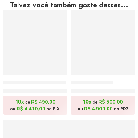
Talvez você também goste desses...
Ambulante – 100x100cm
Ave – 160x90cm
R$
4.900,00
R$
5.000,00
10x
10x
R$
490,00
R$
500,00
de
de
R$
4.410,00
R$
4.500,00
ou
no PIX!
ou
no PIX!
FRETE GRÁTIS
Levamos a arte até você com rapidez, cuidado e sem