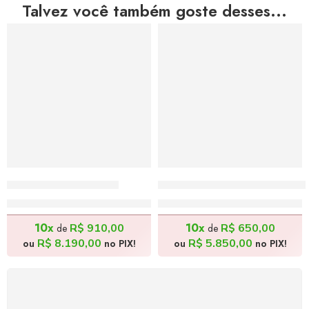
Talvez você também goste desses...
Rajah – 130x100cm
Promessas Vazias, Espera
R$
9.100,00
R$
6.500,00
10x
10x
R$
910,00
R$
650,00
de
de
R$
8.190,00
R$
5.850,00
ou
no PIX!
ou
no PIX!
FRETE GRÁTIS
Levamos a arte até você com rapidez, cuidado e sem