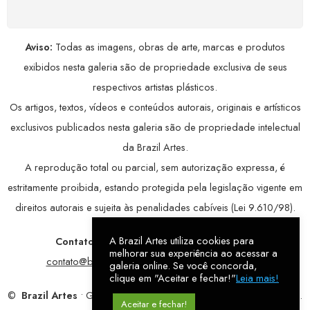
Aviso:
Todas as imagens, obras de arte, marcas e produtos
exibidos nesta galeria são de propriedade exclusiva de seus
respectivos artistas plásticos.
Os artigos, textos, vídeos e conteúdos autorais, originais e artísticos
exclusivos publicados nesta galeria são de propriedade intelectual
da Brazil Artes.
A reprodução total ou parcial, sem autorização expressa, é
estritamente proibida, estando protegida pela legislação vigente em
direitos autorais e sujeita às penalidades cabíveis (Lei 9.610/98).
A Brazil Artes utiliza cookies para
Contatos:
WhatsApp:
79 9998-1221
/ E-mail:
melhorar sua experiência ao acessar a
contato@brazilartes.com
/ Instagram:
@brazilartes
galeria online. Se você concorda,
clique em "Aceitar e fechar!"
Leia mais!
©
Brazil Artes
• Galeria Online.
9 anos
de história (2017 – 2026).
Aceitar e fechar!