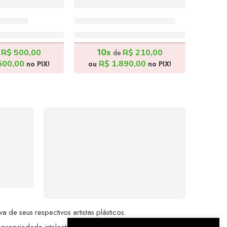
x100cm
Rei da Selva – 70x90cm
.000,00
R$
2.100,00
10x
R$
500,00
R$
210,00
e
de
500,00
R$
1.890,00
no PIX!
ou
no PIX!
%
COMPRE COM
SEGURANÇA
seu
Seus dados pessoais
me a
protegidos por criptografia
dor.
avançada, garantindo máxima
privacidade.
de seus respectivos artistas plásticos.
 propriedade intelectual da Brazil Artes.