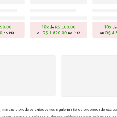
 30x24cm
O Cavalo – 60x80cm
Índio – 80
,00
R$
1.800,00
R$
5
10x
10x
90,00
R$
180,00
de
d
0
R$
1.620,00
R$
4.
no PIX!
ou
no PIX!
ou
SUPORTE 24/7
GARANTIA DE 100
ndimento rápido, eficiente e
REEMBOLSO
ponível sempre, a qualquer
Satisfação assegurada ou 
hora. Conte conosco e
dinheiro de volta! Confor
proveite nossa excelência.
Lei de Defesa do Consumi
 marcas e produtos exibidos nesta galeria são de propriedade exclusiva 
utorais, originais e artísticos exclusivos publicados nesta galeria são de