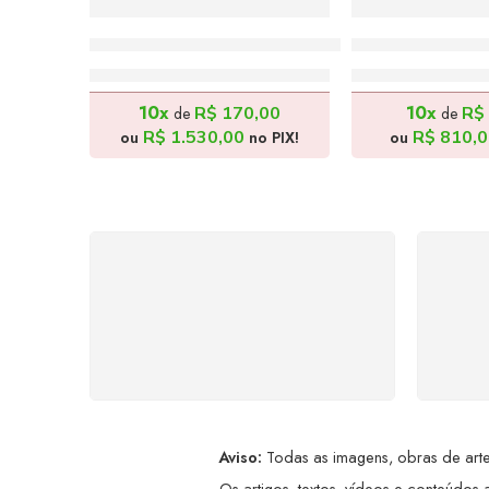
Aos que amam Jéssica – 100x80cm
Frida Kahlo –
R$
1.700,00
R$
900
10x
10x
R$
170,00
R$
de
de
R$
1.530,00
R$
810,0
ou
no PIX!
ou
FRETE GRÁTIS
Levamos a arte até você com
Ate
rapidez, cuidado e sem custos
dis
extras, seja no Brasil ou em
qualquer parte do mundo.
a
Aviso:
Todas as imagens, obras de arte,
Os artigos, textos, vídeos e conteúdos a