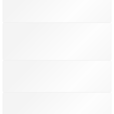
custos extras, seja no Brasil ou em qualquer parte do
mundo.
SUPORTE 24/7
Atendimento rápido, eficiente e disponível sempre, a
qualquer hora. Conte conosco e aproveite nossa
excelência.
GARANTIA DE 100% REEMBOLSO
Satisfação assegurada ou seu dinheiro de volta!
Conforme a Lei de Defesa do Consumidor.
COMPRE COM SEGURANÇA
Seus dados pessoais protegidos por criptografia
avançada, garantindo máxima privacidade.