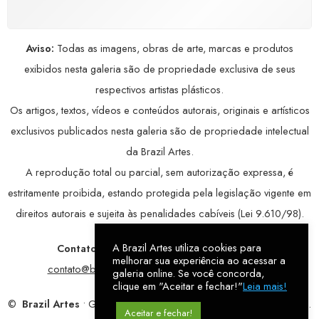
Aviso:
Todas as imagens, obras de arte, marcas e produtos
exibidos nesta galeria são de propriedade exclusiva de seus
respectivos artistas plásticos.
Os artigos, textos, vídeos e conteúdos autorais, originais e artísticos
exclusivos publicados nesta galeria são de propriedade intelectual
da Brazil Artes.
A reprodução total ou parcial, sem autorização expressa, é
estritamente proibida, estando protegida pela legislação vigente em
direitos autorais e sujeita às penalidades cabíveis (Lei 9.610/98).
A Brazil Artes utiliza cookies para
Contatos:
WhatsApp:
79 9998-1221
/ E-mail:
melhorar sua experiência ao acessar a
contato@brazilartes.com
/ Instagram:
@brazilartes
galeria online. Se você concorda,
clique em "Aceitar e fechar!"
Leia mais!
©
Brazil Artes
• Galeria Online.
9 anos
de história (2017 – 2026).
Aceitar e fechar!