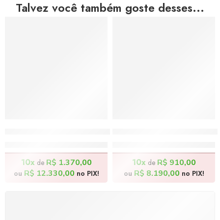
Talvez você também goste desses...
A Caminho da Escola I – 60x70cm
A Caminho da Felicidade
R$
13.700,00
R$
9.100,00
10x
10x
R$
1.370,00
R$
910,00
de
de
R$
12.330,00
R$
8.190,00
ou
no PIX!
ou
no PIX!
FRETE GRÁTIS
Levamos a arte até você com rapidez, cuidado e sem