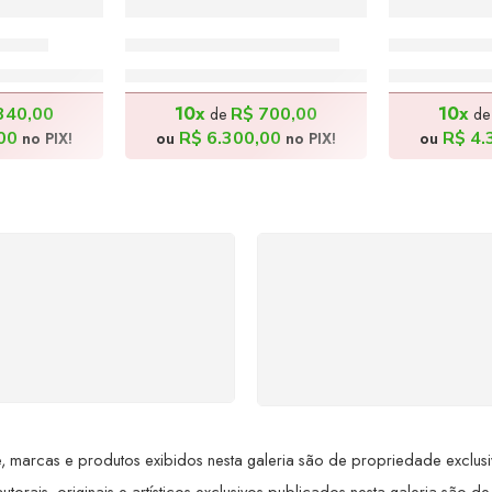
x50cm
Comunhão – 140x70cm
Cabocla –
0,00
R$
7.000,00
R$
4
10x
10x
340,00
R$
700,00
de
d
00
R$
6.300,00
R$
4.
no PIX!
ou
no PIX!
ou
SUPORTE 24/7
GARANTIA DE 100
ndimento rápido, eficiente e
REEMBOLSO
ponível sempre, a qualquer
Satisfação assegurada ou 
hora. Conte conosco e
dinheiro de volta! Confor
proveite nossa excelência.
Lei de Defesa do Consumi
 marcas e produtos exibidos nesta galeria são de propriedade exclusiva 
utorais, originais e artísticos exclusivos publicados nesta galeria são de