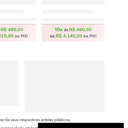
 180x80cm
Cajueiro – 130x100cm
.800,00
R$
4.600,00
10x
R$
480,00
R$
460,00
e
de
320,00
R$
4.140,00
no PIX!
ou
no PIX!
%
COMPRE COM
SEGURANÇA
seu
Seus dados pessoais
me a
protegidos por criptografia
dor.
avançada, garantindo máxima
privacidade.
de seus respectivos artistas plásticos.
 propriedade intelectual da Brazil Artes.