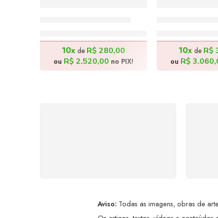
Descanso – 140x50cm
Festejar – 140
R$
2.800,00
R$
3.40
10x
10x
R$
280,00
R$
de
de
R$
2.520,00
R$
3.060,
ou
no PIX!
ou
FRETE GRÁTIS
Levamos a arte até você com
Ate
rapidez, cuidado e sem custos
dis
extras, seja no Brasil ou em
qualquer parte do mundo.
a
Aviso:
Todas as imagens, obras de arte,
Os artigos, textos, vídeos e conteúdos a