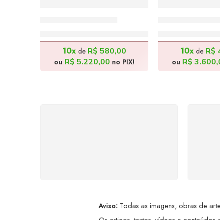
A Vila – 70x140cm
Bike Ride – 9
R$
5.800,00
R$
4.00
10x
10x
R$
580,00
R$
de
de
R$
5.220,00
R$
3.600,
ou
no PIX!
ou
FRETE GRÁTIS
Levamos a arte até você com
Ate
rapidez, cuidado e sem custos
dis
extras, seja no Brasil ou em
qualquer parte do mundo.
a
Aviso:
Todas as imagens, obras de arte,
Os artigos, textos, vídeos e conteúdos a