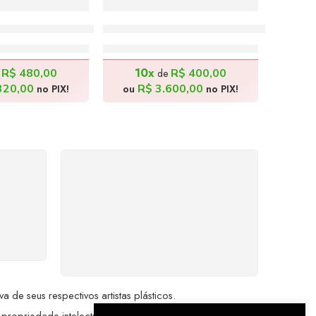
airro – 180x80cm
Balé Nordestino – 180x80cm
.800,00
R$
4.000,00
10x
R$
480,00
R$
400,00
e
de
320,00
R$
3.600,00
no PIX!
ou
no PIX!
%
COMPRE COM
SEGURANÇA
seu
Seus dados pessoais
me a
protegidos por criptografia
dor.
avançada, garantindo máxima
privacidade.
de seus respectivos artistas plásticos.
 propriedade intelectual da Brazil Artes.