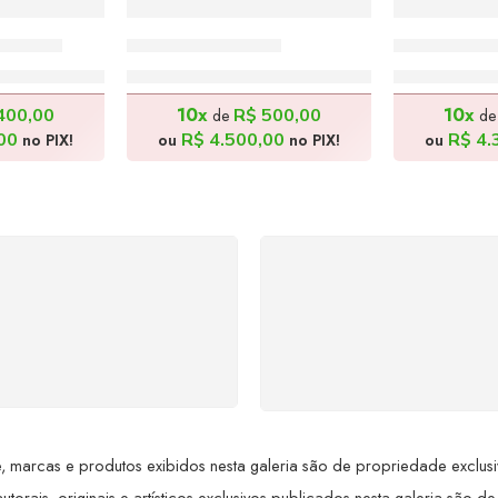
0x150cm
Ave – 160x90cm
Feira do B
0,00
R$
5.000,00
R$
4
10x
10x
400,00
R$
500,00
de
d
00
R$
4.500,00
R$
4.
no PIX!
ou
no PIX!
ou
SUPORTE 24/7
GARANTIA DE 100
ndimento rápido, eficiente e
REEMBOLSO
ponível sempre, a qualquer
Satisfação assegurada ou 
hora. Conte conosco e
dinheiro de volta! Confor
proveite nossa excelência.
Lei de Defesa do Consumi
 marcas e produtos exibidos nesta galeria são de propriedade exclusiva 
utorais, originais e artísticos exclusivos publicados nesta galeria são de