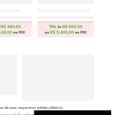
 130x100cm
Bela Dama – 130x100cm
.600,00
R$
6.000,00
10x
R$
460,00
R$
600,00
e
de
140,00
R$
5.400,00
no PIX!
ou
no PIX!
%
COMPRE COM
SEGURANÇA
seu
Seus dados pessoais
me a
protegidos por criptografia
dor.
avançada, garantindo máxima
privacidade.
de seus respectivos artistas plásticos.
 propriedade intelectual da Brazil Artes.