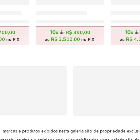
40x70cm
A Ceia – 140x50cm
Florista –
0,00
R$
3.900,00
R$
4
10x
10x
700,00
R$
390,00
de
d
00
R$
3.510,00
R$
4.
no PIX!
ou
no PIX!
ou
SUPORTE 24/7
GARANTIA DE 100
ndimento rápido, eficiente e
REEMBOLSO
ponível sempre, a qualquer
Satisfação assegurada ou 
hora. Conte conosco e
dinheiro de volta! Confor
proveite nossa excelência.
Lei de Defesa do Consumi
 marcas e produtos exibidos nesta galeria são de propriedade exclusiva 
utorais, originais e artísticos exclusivos publicados nesta galeria são de