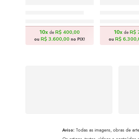
Canícula – 100x120cm
Comunhão – 1
R$
4.000,00
R$
7.00
10x
10x
R$
400,00
R$
de
de
R$
3.600,00
R$
6.300,
ou
no PIX!
ou
FRETE GRÁTIS
Levamos a arte até você com
Ate
rapidez, cuidado e sem custos
dis
extras, seja no Brasil ou em
qualquer parte do mundo.
a
Aviso:
Todas as imagens, obras de arte,
Os artigos, textos, vídeos e conteúdos a