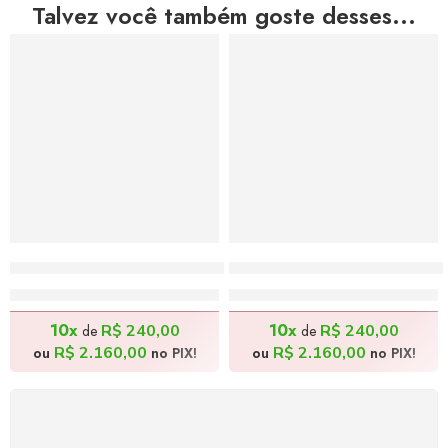
Talvez você também goste desses...
Jogo de Bolinhas de Vidro – 70x90cm
Lavrador de Melancia – 
R$
2.400,00
R$
2.400,00
10x
10x
R$
240,00
R$
240,00
de
de
R$
2.160,00
R$
2.160,00
ou
no PIX!
ou
no PIX!
FRETE GRÁTIS
Levamos a arte até você com rapidez, cuidado e sem