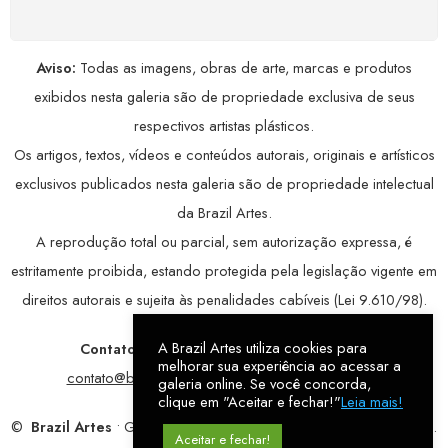
Aviso:
Todas as imagens, obras de arte, marcas e produtos
exibidos nesta galeria são de propriedade exclusiva de seus
respectivos artistas plásticos.
Os artigos, textos, vídeos e conteúdos autorais, originais e artísticos
exclusivos publicados nesta galeria são de propriedade intelectual
da Brazil Artes.
A reprodução total ou parcial, sem autorização expressa, é
estritamente proibida, estando protegida pela legislação vigente em
direitos autorais e sujeita às penalidades cabíveis (Lei 9.610/98).
A Brazil Artes utiliza cookies para
Contatos:
WhatsApp:
79 9998-1221
/ E-mail:
melhorar sua experiência ao acessar a
contato@brazilartes.com
/ Instagram:
@brazilartes
galeria online. Se você concorda,
clique em "Aceitar e fechar!"
Leia mais!
©
Brazil Artes
• Galeria Online.
9 anos
de história (2017 – 2026).
Aceitar e fechar!