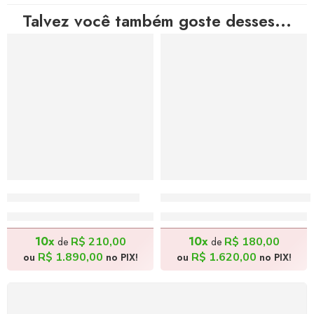
Talvez você também goste desses...
O Químico – 50x90cm
Lavrador com Lamparina 
R$
2.100,00
R$
1.800,00
10x
10x
R$
210,00
R$
180,00
de
de
R$
1.890,00
R$
1.620,00
ou
no PIX!
ou
no PIX!
FRETE GRÁTIS