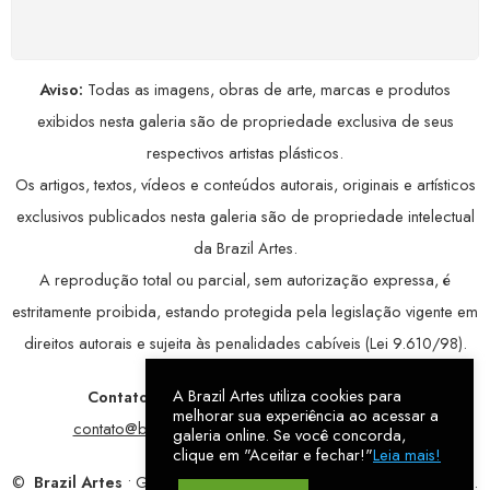
avançada, garantindo máxima privacidade.
Aviso:
Todas as imagens, obras de arte, marcas e produtos
exibidos nesta galeria são de propriedade exclusiva de seus
respectivos artistas plásticos.
Os artigos, textos, vídeos e conteúdos autorais, originais e artísticos
exclusivos publicados nesta galeria são de propriedade intelectual
da Brazil Artes.
A reprodução total ou parcial, sem autorização expressa, é
estritamente proibida, estando protegida pela legislação vigente em
direitos autorais e sujeita às penalidades cabíveis (Lei 9.610/98).
A Brazil Artes utiliza cookies para
Contatos:
WhatsApp:
79 9998-1221
/ E-mail:
melhorar sua experiência ao acessar a
contato@brazilartes.com
/ Instagram:
@brazilartes
galeria online. Se você concorda,
clique em "Aceitar e fechar!"
Leia mais!
©
Brazil Artes
• Galeria Online.
9 anos
de história (2017 – 2026).