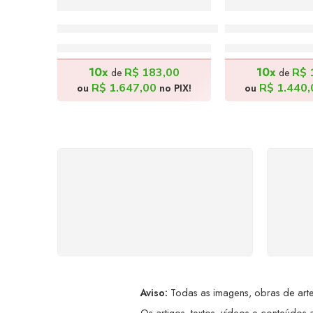
Meninas Brincando – 20x30cm
Tango – 40x5
R$
1.830,00
R$
1.60
10x
10x
R$
183,00
R$
de
de
R$
1.647,00
R$
1.440,
ou
no PIX!
ou
FRETE GRÁTIS
Levamos a arte até você com
Ate
rapidez, cuidado e sem custos
dis
extras, seja no Brasil ou em
qualquer parte do mundo.
a
Aviso:
Todas as imagens, obras de arte,
Os artigos, textos, vídeos e conteúdos a