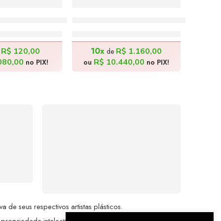
Filhos 1 – 30x40cm
O Guardião Da Mata – 100x105cm
.200,00
R$
11.600,00
10x
R$
120,00
R$
1.160,00
e
de
080,00
R$
10.440,00
no PIX!
ou
no PIX!
%
COMPRE COM
SEGURANÇA
seu
Seus dados pessoais
me a
protegidos por criptografia
dor.
avançada, garantindo máxima
privacidade.
de seus respectivos artistas plásticos.
 propriedade intelectual da Brazil Artes.