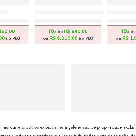
0cm
Hedonismo ao Entardecer 1 – 100x70cm
Feirante e 
0,00
R$
6.900,00
R$
1
10x
10x
160,00
R$
690,00
de
d
00
R$
6.210,00
R$
1.
no PIX!
ou
no PIX!
ou
SUPORTE 24/7
GARANTIA DE 100
ndimento rápido, eficiente e
REEMBOLSO
ponível sempre, a qualquer
Satisfação assegurada ou 
hora. Conte conosco e
dinheiro de volta! Confor
proveite nossa excelência.
Lei de Defesa do Consumi
 marcas e produtos exibidos nesta galeria são de propriedade exclusiva 
utorais, originais e artísticos exclusivos publicados nesta galeria são de