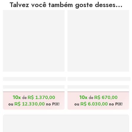
Talvez você também goste desses...
Nona Maria e Bisneto Artur III – 60x70cm
Cenas Rurais 3 – 50x41cm
R$
13.700,00
R$
6.700,00
10x
10x
R$
1.370,00
R$
670,00
de
de
R$
12.330,00
R$
6.030,00
ou
no PIX!
ou
no PIX!
FRETE GRÁTIS
Levamos a arte até você com rapidez, cuidado e sem