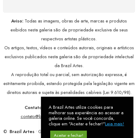
Aviso:
Todas as imagens, obras de arte, marcas e produtos
exibidos nesta galeria são de propriedade exclusiva de seus
respectivos artistas plásticos.
Os artigos, textos, vídeos e conteúdos autorais, originais e artísticos
exclusivos publicados nesta galeria são de propriedade intelectual
da Brazil Artes.
A reprodução total ou parcial, sem autorização expressa, é
estritamente proibida, estando protegida pela legislação vigente em
direitos autorais e sujeita às penalidades cabíveis (Lei 9.610/98).
A Brazil Artes utiliza cookies para
Contatos:
WhatsApp:
79 9998-1221
/ E-mail:
melhorar sua experiência ao acessar a
contato@brazilartes.com
/ Instagram:
@brazilartes
galeria online. Se você concorda,
clique em "Aceitar e fechar!"
Leia mais!
©
Brazil Artes
• Galeria Online.
9 anos
de história (2017 – 2026).
Aceitar e fechar!