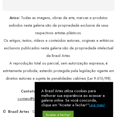
Aviso:
Todas as imagens, obras de arte, marcas e produtos
exibidos nesta galeria são de propriedade exclusiva de seus
respectivos artistas plásticos.
Os artigos, textos, vídeos e conteúdos autorais, originais e artísticos
exclusivos publicados nesta galeria são de propriedade intelectual
da Brazil Artes.
A reprodução total ou parcial, sem autorização expressa, é
estritamente proibida, estando protegida pela legislação vigente em
direitos autorais e sujeita às penalidades cabíveis (Lei 9.610/98).
A Brazil Artes utiliza cookies para
Contatos:
WhatsApp:
79 9998-1221
/ E-mail:
melhorar sua experiência ao acessar a
contato@brazilartes.com
/ Instagram:
@brazilartes
galeria online. Se você concorda,
clique em "Aceitar e fechar!"
Leia mais!
©
Brazil Artes
• Galeria Online.
9 anos
de história (2017 – 2026).
Aceitar e fechar!