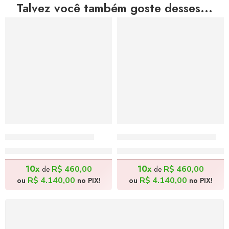
Talvez você também goste desses...
Florista – 130x100cm
Agricultor – 130x100cm
R$
4.600,00
R$
4.600,00
10x
10x
R$
460,00
R$
460,00
de
de
R$
4.140,00
R$
4.140,00
ou
no PIX!
ou
no PIX!
FRETE GRÁTIS
Levamos a arte até você com rapidez, cuidado e sem