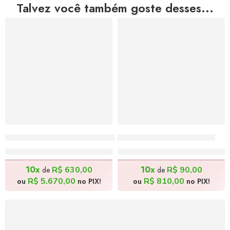
Talvez você também goste desses...
Lançador de Moedas – 115x80cm
Frida Kahlo – 30x24cm
R$
6.300,00
R$
900,00
10x
10x
R$
630,00
R$
90,00
de
de
R$
5.670,00
R$
810,00
ou
no PIX!
ou
no PIX!
FRETE GRÁTIS
Levamos a arte até você com rapidez, cuidado e sem