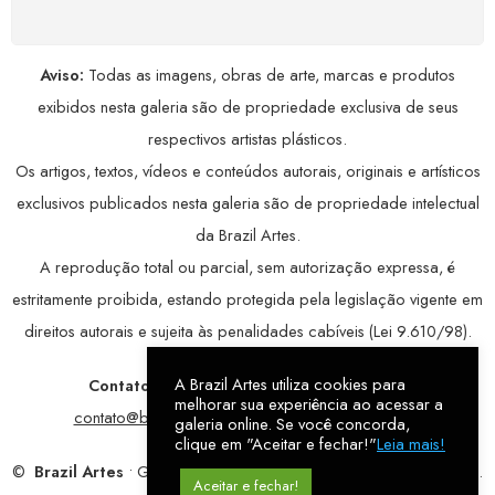
Aviso:
Todas as imagens, obras de arte, marcas e produtos
exibidos nesta galeria são de propriedade exclusiva de seus
respectivos artistas plásticos.
Os artigos, textos, vídeos e conteúdos autorais, originais e artísticos
exclusivos publicados nesta galeria são de propriedade intelectual
da Brazil Artes.
A reprodução total ou parcial, sem autorização expressa, é
estritamente proibida, estando protegida pela legislação vigente em
direitos autorais e sujeita às penalidades cabíveis (Lei 9.610/98).
A Brazil Artes utiliza cookies para
Contatos:
WhatsApp:
79 9998-1221
/ E-mail:
melhorar sua experiência ao acessar a
contato@brazilartes.com
/ Instagram:
@brazilartes
galeria online. Se você concorda,
clique em "Aceitar e fechar!"
Leia mais!
©
Brazil Artes
• Galeria Online.
9 anos
de história (2017 – 2026).
Aceitar e fechar!