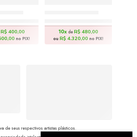
 120x80cm
Cabocla – 180x80cm
.000,00
R$
4.800,00
10x
R$
400,00
R$
480,00
e
de
600,00
R$
4.320,00
no PIX!
ou
no PIX!
%
COMPRE COM
SEGURANÇA
seu
Seus dados pessoais
me a
protegidos por criptografia
dor.
avançada, garantindo máxima
privacidade.
de seus respectivos artistas plásticos.
 propriedade intelectual da Brazil Artes.