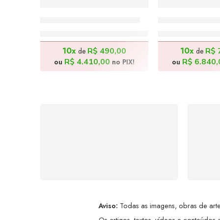
Ambulante – 100x100cm
Cidade Tropic
R$
4.900,00
R$
7.60
10x
10x
R$
490,00
R$
de
de
R$
4.410,00
R$
6.840,
ou
no PIX!
ou
FRETE GRÁTIS
Levamos a arte até você com
Ate
rapidez, cuidado e sem custos
dis
extras, seja no Brasil ou em
qualquer parte do mundo.
a
Aviso:
Todas as imagens, obras de arte,
Os artigos, textos, vídeos e conteúdos a