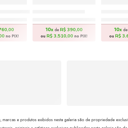
al – 180x80cm
Africanos – 170x70cm
Feirante –
0,00
R$
3.900,00
R$
4
10x
10x
760,00
R$
390,00
de
d
00
R$
3.510,00
R$
3.
no PIX!
ou
no PIX!
ou
SUPORTE 24/7
GARANTIA DE 100
ndimento rápido, eficiente e
REEMBOLSO
ponível sempre, a qualquer
Satisfação assegurada ou 
hora. Conte conosco e
dinheiro de volta! Confor
proveite nossa excelência.
Lei de Defesa do Consumi
 marcas e produtos exibidos nesta galeria são de propriedade exclusiva 
utorais, originais e artísticos exclusivos publicados nesta galeria são de