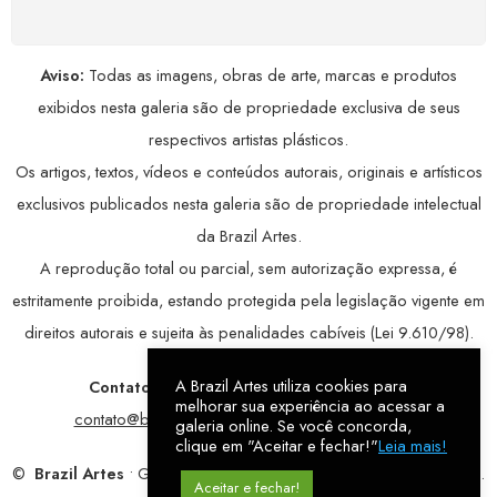
Aviso:
Todas as imagens, obras de arte, marcas e produtos
exibidos nesta galeria são de propriedade exclusiva de seus
respectivos artistas plásticos.
Os artigos, textos, vídeos e conteúdos autorais, originais e artísticos
exclusivos publicados nesta galeria são de propriedade intelectual
da Brazil Artes.
A reprodução total ou parcial, sem autorização expressa, é
estritamente proibida, estando protegida pela legislação vigente em
direitos autorais e sujeita às penalidades cabíveis (Lei 9.610/98).
A Brazil Artes utiliza cookies para
Contatos:
WhatsApp:
79 9998-1221
/ E-mail:
melhorar sua experiência ao acessar a
contato@brazilartes.com
/ Instagram:
@brazilartes
galeria online. Se você concorda,
clique em "Aceitar e fechar!"
Leia mais!
©
Brazil Artes
• Galeria Online.
9 anos
de história (2017 – 2026).
Aceitar e fechar!