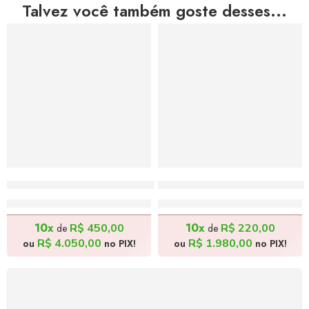
Talvez você também goste desses...
Sagrada Ceia – 130x80cm
Santo Antônio – 40x60cm
R$
4.500,00
R$
2.200,00
10x
10x
R$
450,00
R$
220,00
de
de
R$
4.050,00
R$
1.980,00
ou
no PIX!
ou
no PIX!
FRETE GRÁTIS
Levamos a arte até você com rapidez, cuidado e sem