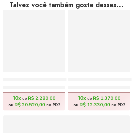
Talvez você também goste desses...
Almoço na Roça II – 100x70cm
Ao Cair da Tarde II – 60
R$
22.800,00
R$
13.700,00
10x
10x
R$
2.280,00
R$
1.370,00
de
de
R$
20.520,00
R$
12.330,00
ou
no PIX!
ou
no PIX!
FRETE GRÁTIS
Levamos a arte até você com rapidez, cuidado e sem