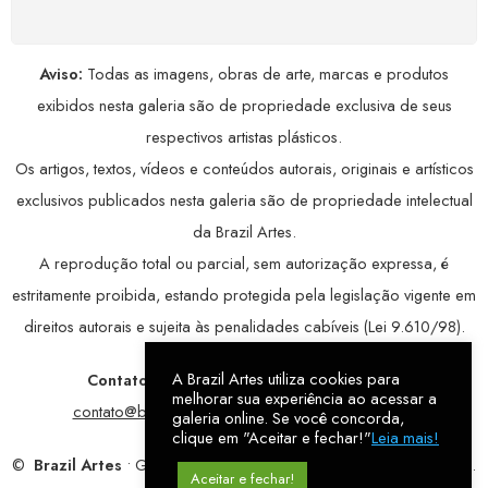
Aviso:
Todas as imagens, obras de arte, marcas e produtos
exibidos nesta galeria são de propriedade exclusiva de seus
respectivos artistas plásticos.
Os artigos, textos, vídeos e conteúdos autorais, originais e artísticos
exclusivos publicados nesta galeria são de propriedade intelectual
da Brazil Artes.
A reprodução total ou parcial, sem autorização expressa, é
estritamente proibida, estando protegida pela legislação vigente em
direitos autorais e sujeita às penalidades cabíveis (Lei 9.610/98).
A Brazil Artes utiliza cookies para
Contatos:
WhatsApp:
79 9998-1221
/ E-mail:
melhorar sua experiência ao acessar a
contato@brazilartes.com
/ Instagram:
@brazilartes
galeria online. Se você concorda,
clique em "Aceitar e fechar!"
Leia mais!
©
Brazil Artes
• Galeria Online.
9 anos
de história (2017 – 2026).
Aceitar e fechar!