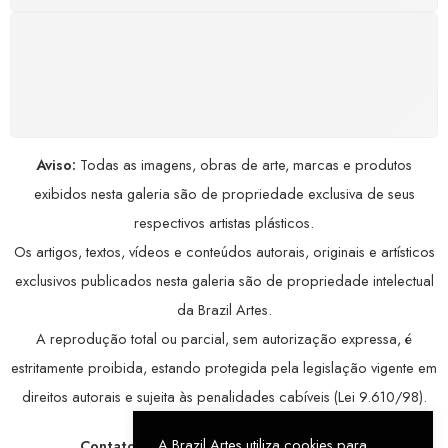
COMPRE COM SEGURANÇA
Seus dados pessoais protegidos por criptografia
avançada, garantindo máxima privacidade.
Aviso:
Todas as imagens, obras de arte, marcas e produtos
exibidos nesta galeria são de propriedade exclusiva de seus
respectivos artistas plásticos.
Os artigos, textos, vídeos e conteúdos autorais, originais e artísticos
exclusivos publicados nesta galeria são de propriedade intelectual
da Brazil Artes.
A reprodução total ou parcial, sem autorização expressa, é
estritamente proibida, estando protegida pela legislação vigente em
direitos autorais e sujeita às penalidades cabíveis (Lei 9.610/98).
A Brazil Artes utiliza cookies para
Contatos:
WhatsApp:
79 9998-1221
/ E-mail: