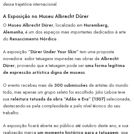
dessa trajetória internacional.
A Exposição no Museu Albrecht Dürer
O
Museu Albrecht Dürer
, localizado em
Nuremberg,
Alemanha
, é um dos espaços mais importantes dedicados à arte
do
Renascimento Nórdico
.
A exposição
“Dürer Under Your Skin”
tem uma proposta
inovadora: exibir tatuagens inspiradas nas obras de
Albrecht
Dürer
, provando que a tatuagem pode ser
uma forma legítima
de expressão artística digna de museus
.
O evento recebeu mais de
300 submissões
de artistas do mundo
todo, mas apenas um grupo seleto foi escolhido. Julio Lisboa teve
sua
releitura tatuada da obra “Adão e Eva” (1507)
selecionada,
destacando-se pela complexidade e pelo nível técnico do seu
trabalho.
A exposição ficará aberta ao público até outubro deste ano, e sua
realização marca
um momento histórico para a tatuagem
, que